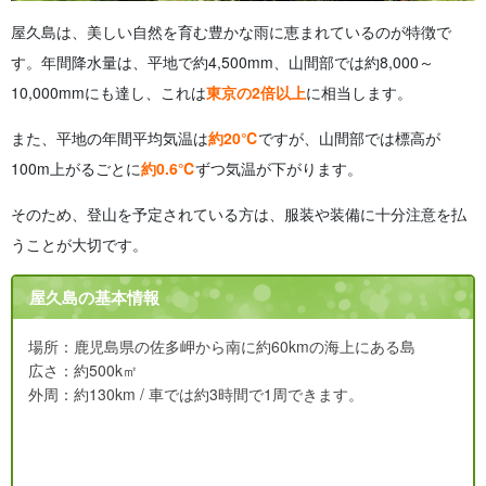
屋久島は、美しい自然を育む豊かな雨に恵まれているのが特徴で
す。年間降水量は、平地で約4,500mm、山間部では約8,000～
10,000mmにも達し、これは
東京の2倍以上
に相当します。
また、平地の年間平均気温は
約20℃
ですが、山間部では標高が
100m上がるごとに
約0.6℃
ずつ気温が下がります。
そのため、登山を予定されている方は、服装や装備に十分注意を払
うことが大切です。
屋久島の基本情報
場所：
鹿児島県の佐多岬から南に約60kmの海上にある島
広さ：約500k㎡
外周：約130km / 車では約3時間で1周できます。