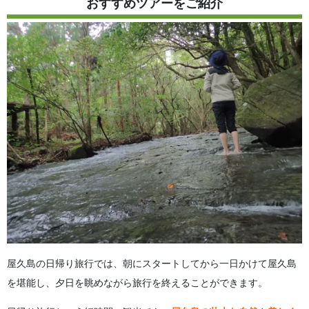
おすすめツアーをご紹介
4.1.
カヤック（カヌー）ツアー
4.2.
シュノーケリングツアー
4.3.
SUPツアー
5.
屋久島は二泊以上の旅行がおすすめ！
6.
屋久島の日帰り旅行に関する よくある質問（FAQ）
7.
まとめ
屋久島の日帰り旅行では、朝にスタートしてから一日かけて屋久島
を堪能し、夕日を眺めながら旅行を終えることができます。