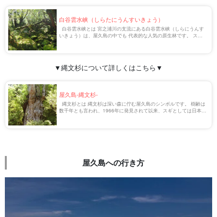
白谷雲水峡（しらたにうんすいきょう）
白谷雲水峡とは 宮之浦川の支流にある白谷雲水峡（しらにうんす
いきょう）は、屋久島の中でも 代表的な人気の原生林です。 スタ
ジオジブリの宮崎駿監督が何度も訪れ 映画「もののけ姫」の舞台に
なったとも言われていま […]
▼縄文杉について詳しくはこちら▼
屋久島-縄文杉-
縄文杉とは 縄文杉は深い森に佇む屋久島のシンボルです。 樹齢は
数千年とも言われ、1966年に発見されて以来、スギとしては日本一
の太さを誇ります。 波打つように盛り上がる木肌の荒々しい樹形が
縄文土器に似ている […]
屋久島への行き方