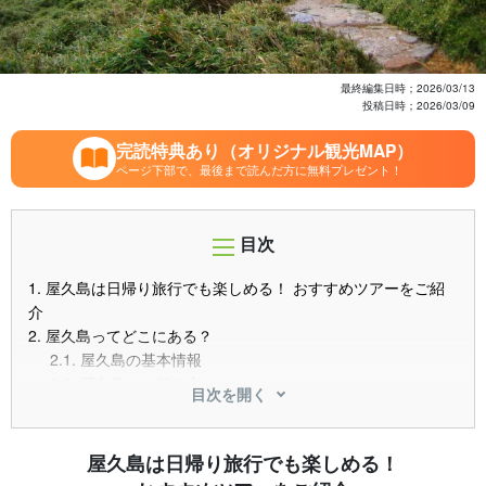
最終編集日時；
2026/03/13
投稿日時；
2026/03/09
完読特典あり（オリジナル観光MAP）
ページ下部で、最後まで読んだ方に無料プレゼント！
目次
1.
屋久島は日帰り旅行でも楽しめる！ おすすめツアーをご紹
介
2.
屋久島ってどこにある？
2.1.
屋久島の基本情報
2.2.
屋久島への行き方
目次を開く
3.
日帰り旅行で楽しめるアクティビティ
3.1.
トレッキングツアー
3.2.
エコツアー（島内観光）
屋久島は日帰り旅行でも楽しめる！
4.
屋久島を満喫するアクティビティツアー