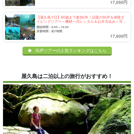
17,050円
【屋久島/1日】60歳まで参加OK！話題のSUP＆体験ダ
イビングツアー＜機材一式レンタル＆お弁当込み＞写真
プレゼント☆屋久島の海を満喫♪（No.19）
開始時間：9:00～16:00
所要時間：約7時間
17,600円
SUPツアーの人気ランキングはこちら
屋久島は二泊以上の旅行がおすすめ！