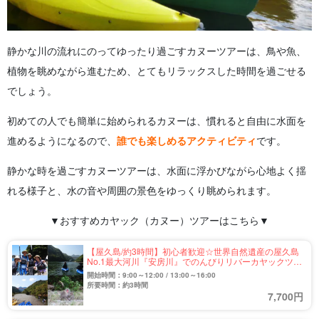
静かな川の流れにのってゆったり過ごすカヌーツアーは、鳥や魚、
植物を眺めながら進むため、とてもリラックスした時間を過ごせる
でしょう。
初めての人でも簡単に始められるカヌーは、慣れると自由に水面を
進めるようになるので、
誰でも楽しめるアクティビティ
です。
静かな時を過ごすカヌーツアーは、水面に浮かびながら心地よく揺
れる様子と、水の音や周囲の景色をゆっくり眺められます。
▼おすすめカヤック（カヌー）ツアーはこちら▼
【屋久島/約3時間】初心者歓迎☆世界自然遺産の屋久島
No.1最大河川『安房川』でのんびりリバーカヤックツア
ー＜2人乗り艇あり＞（No.82）
開始時間：9:00～12:00 / 13:00～16:00
所要時間：約3時間
7,700円