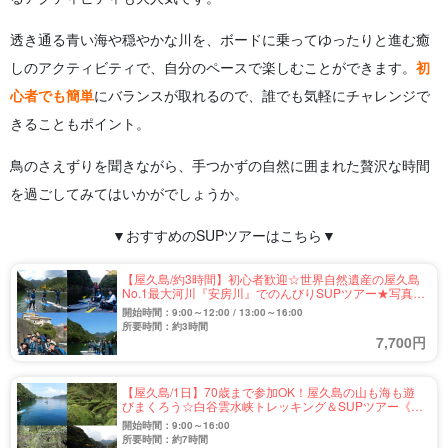
透き通る青い海や穏やかな川を、ボードに乗ってゆったりと進む癒
しのアクティビティで、自分のペースで楽しむことができます。
初
心者でも簡単
にバランスが取れるので、誰でも気軽にチャレンジで
きることもポイント。
鳥のさえずりを聞きながら、手つかずの自然に囲まれた贅沢な時間
を過ごしてみてはいかがでしょうか。
▼おすすめのSUPツアーはこちら▼
【屋久島/約3時間】初心者歓迎☆世界自然遺産の屋久島
No.1最大河川『安房川』でのんびりSUPツアー★写真無
料（No.83）
開始時間：9:00～12:00 / 13:00～16:00
所要時間：約3時間
7,700円
【屋久島/1日】70歳まで参加OK！屋久島の山も海も遊
びまくろう☆白谷雲水峡トレッキング＆SUPツアー《お
弁当＆送迎付き》（No.10）
開始時間：9:00～16:00
所要時間：約7時間