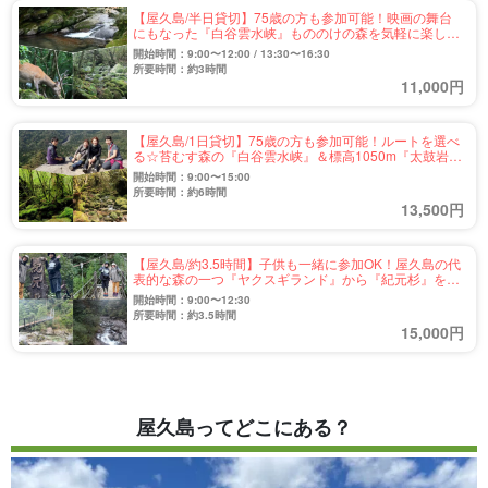
【屋久島/半日貸切】75歳の方も参加可能！映画の舞台
にもなった『白谷雲水峡』もののけの森を気軽に楽しむ
トレッキングツアー（No.39）
開始時間：9:00〜12:00 / 13:30〜16:30
所要時間：約3時間
11,000円
【屋久島/1日貸切】75歳の方も参加可能！ルートを選べ
る☆苔むす森の『白谷雲水峡』＆標高1050m『太鼓岩』
絶景トレッキングツアー（No.40）
開始時間：9:00〜15:00
所要時間：約6時間
13,500円
【屋久島/約3.5時間】子供も一緒に参加OK！屋久島の代
表的な森の一つ『ヤクスギランド』から『紀元杉』を巡
るトレッキングツアー（No.21）
開始時間：9:00〜12:30
所要時間：約3.5時間
15,000円
屋久島ってどこにある？