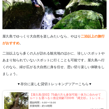
屋久島でゆっくり大自然を楽しみたいなら、やはり
二泊以上の旅行
がおすすめ
。
二泊以上なら多くの人が訪れる観光地のほかに、珍しいスポットや
あまり知られていないスポットに行くことも可能です。
屋久島へ行
くのなら、緑が広がる大自然に身を任せ、思い切り楽しい体験をし
ましょう。
▼存分に楽しむ貸切トレッキングツアーこちら▼
【屋久島/貸切】75歳の方も参加可能！体力に合わせて
ルートを選べる☆推定樹齢7200年『縄文杉』トレッキン
グツアー（No.38）
開始時間：4:00〜18:00
所要時間：約10時間