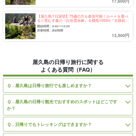
17,600円
【屋久島/1日貸切】75歳の方も参加可能！ルートを選べ
る☆苔むす森の『白谷雲水峡』＆標高1050m『太鼓岩』
絶景トレッキングツアー（No.40）
開始時間：9:00〜15:00
所要時間：約6時間
13,500円
屋久島の日帰り旅行に関する
よくある質問（FAQ）
Ｑ．屋久島は日帰り旅行でも楽しめますか？
Ｑ．屋久島の日帰り観光でおすすめのスポットはどこです
か？
Ｑ．日帰りでもトレッキングはできますか？