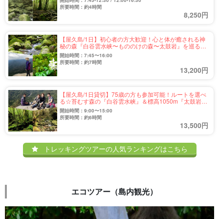
開始時間：7:45-12:30 / 12:00-16:30
所要時間：約4時間
8,250円
【屋久島/1日】初心者の方大歓迎！心と体が癒される神
秘の森『白谷雲水峡〜もののけの森〜太鼓岩』を巡るト
レッキングツアー（No.70）
開始時間：7:45〜16:00
所要時間：約7時間
13,200円
【屋久島/1日貸切】75歳の方も参加可能！ルートを選べ
る☆苔むす森の『白谷雲水峡』＆標高1050m『太鼓岩』
絶景トレッキングツアー（No.40）
開始時間：9:00〜15:00
所要時間：約6時間
13,500円
トレッキングツアーの人気ランキングはこちら
エコツアー（島内観光）