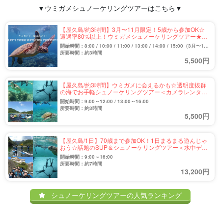
▼ウミガメシュノーケリングツアーはこちら▼
【屋久島/約3時間】3月〜11月限定！5歳から参加OK☆
遭遇率80%以上！ウミガメシュノーケリングツアー★写
真＆動画無料（No.11）
開始時間：8:00 / 10:00 / 11:00 / 13:00 / 14:00 / 15:00（3月〜10
月）
所要時間：約3時間
5,500円
【屋久島/約3時間】ウミガメに会えるかも☆透明度抜群
の海でお手軽シュノーケリングツアー＜カメラレンタル
無料/シャワー・更衣室あり＞（No.80）
開始時間：9:00～12:00 / 13:00～16:00
所要時間：約3時間
5,500円
【屋久島/1日】70歳まで参加OK！1日まるまる遊んじゃ
おう☆話題のSUP＆シュノーケリングツアー＜水中デジ
カメ無料貸出あり＞（No.13）
開始時間：9:00～16:00
所要時間：約7時間
13,200円
シュノーケリングツアーの人気ランキング