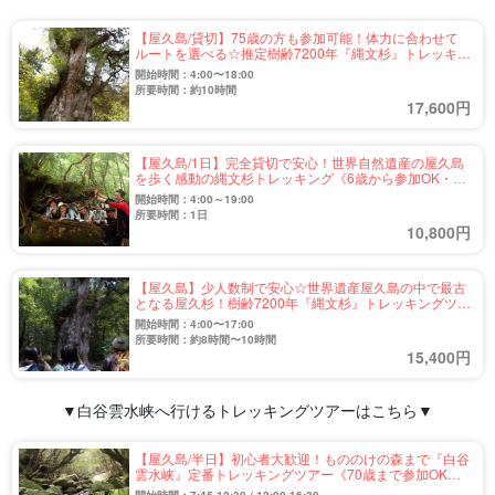
【屋久島/貸切】75歳の方も参加可能！体力に合わせて
ルートを選べる☆推定樹齢7200年『縄文杉』トレッキン
グツアー（No.38）
開始時間：4:00〜18:00
所要時間：約10時間
17,600円
【屋久島/1日】完全貸切で安心！世界自然遺産の屋久島
を歩く感動の縄文杉トレッキング《6歳から参加OK・送
迎付き》（No.90）
開始時間：4:00～19:00
所要時間：1日
10,800円
【屋久島】少人数制で安心☆世界遺産屋久島の中で最古
となる屋久杉！樹齢7200年『縄文杉』トレッキングツア
ー（No.67）
開始時間：4:00〜17:00
所要時間：約8時間〜10時間
15,400円
▼白谷雲水峡へ行けるトレッキングツアーはこちら▼
【屋久島/半日】初心者大歓迎！もののけの森まで『白谷
雲水峡』定番トレッキングツアー《70歳まで参加OK・
送迎付き》（No.71）