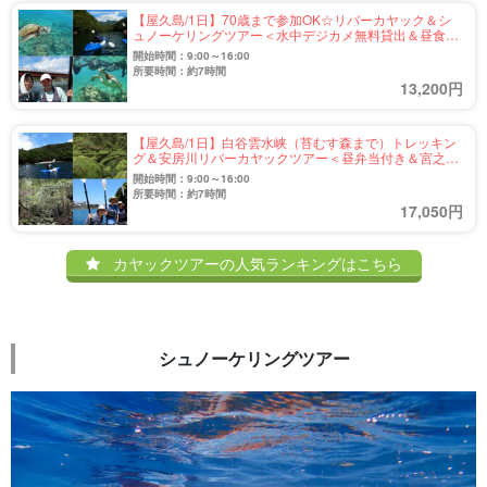
【屋久島/1日】70歳まで参加OK☆リバーカヤック＆シ
ュノーケリングツアー＜水中デジカメ無料貸出＆昼食付
き＞ウミガメにも会えるかも♪（No.6）
開始時間：9:00～16:00
所要時間：約7時間
13,200円
【屋久島/1日】白谷雲水峡（苔むす森まで）トレッキン
グ＆安房川リバーカヤックツアー＜昼弁当付き＆宮之浦
～安房エリア送迎可能＞（No.5）
開始時間：9:00～16:00
所要時間：約7時間
17,050円
カヤックツアーの人気ランキングはこちら
シュノーケリングツアー