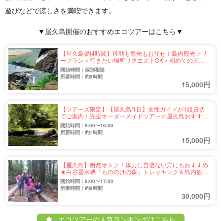
遊びなどで涼しさを満喫できます。
▼屋久島開催のおすすめエコツアーはこちら▼
【屋久島/約4時間】移動も観光もお任せ！島内観光フリ
ープラン＜行きたい場所リクエストOK＞初めての屋久
島や家族旅行、社員旅行にも♪（No.56）
開始時間：個別相談
所要時間：約5時間
15,000円
【ツアーズ限定】【屋久島/1日】女性ガイドが1組貸切
でご案内！完全オーダーメイドツアー☆屋久島おすすめ
自然スポットから有名観光地までリクエストOK！《写
開始時間：9:00〜16:00
真無料》（No.66）
所要時間：約7時間
15,000円
【屋久島】断然オトク！体力に自信ない方にもおすすめ
★白谷雲水峡『もののけの森』トレッキング＆島内観光
ツアー（No.54）
開始時間：8:00〜17:00
所要時間：約9時間
30,000円
エコツアーの人気ランキングはこちら