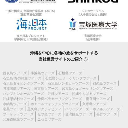
一般社団法人 全国旅行業協会（ANTA）
シンコウトラベル
〈旅行業協会加盟〉
〈大手旅行会社と提携〉
海と日本プロジェクト
宝塚医療大学
〈内閣府と日本財団が推進〉
〈産学連携〉
沖縄を中心に各地の旅をサポートする
当社運営サイトのご紹介
西表島ツアーズ
小浜島ツアーズ
石垣島ツアーズ
石垣島 青の洞窟ツアーズ
石垣島シュノーケリングツアーズ
石垣島ダイビングツアーズ
石垣島レンタカーツアーズ
幻の島ツアーズ
与那国島ツアーズ
宮古島ツアーズ
宮古島シュノーケリングツアーズ
パンプキンホールツアーズ
沖縄ツアーズ
沖縄やんばるツアーズ
沖縄恩納村ツアーズ
沖縄パラセーリングツアーズ
慶良間ツアーズ
水納島ツアーズ
ホエールウォッチングツアーズ
久米島ツアーズ
奄美ツアーズ
屋久島アクティビティ
ハワイツアーズ
ホノルルツアーズ
プーケットツアーズ
セブ島ツアーズ
台湾観光ツアーズ
長野ツアーズ
北海道観光ツアーズ
ニセコツアーズ