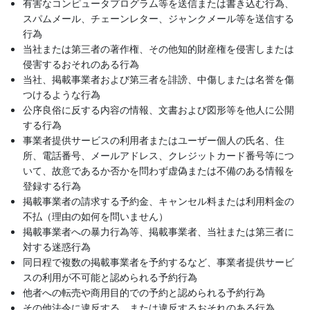
有害なコンピュータプログラム等を送信または書き込む行為、
スパムメール、チェーンレター、ジャンクメール等を送信する
行為
当社または第三者の著作権、その他知的財産権を侵害しまたは
侵害するおそれのある行為
当社、掲載事業者および第三者を誹謗、中傷しまたは名誉を傷
つけるような行為
公序良俗に反する内容の情報、文書および図形等を他人に公開
する行為
事業者提供サービスの利用者またはユーザー個人の氏名、住
所、電話番号、メールアドレス、クレジットカード番号等につ
いて、故意であるか否かを問わず虚偽または不備のある情報を
登録する行為
掲載事業者の請求する予約金、キャンセル料または利用料金の
不払（理由の如何を問いません）
掲載事業者への暴力行為等、掲載事業者、当社または第三者に
対する迷惑行為
同日程で複数の掲載事業者を予約するなど、事業者提供サービ
スの利用が不可能と認められる予約行為
他者への転売や商用目的での予約と認められる予約行為
その他法令に違反する、または違反するおそれのある行為