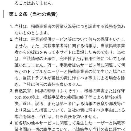
ることはありません。
第１２条（当社の免責）
当社は、掲載事業者の営業状況等につき調査する義務を負わ
ないものとします。
当社は、事業者提供サービス等について何らの保証もいたし
ません。また、掲載事業者等に関する情報は、当該掲載事業
者からの提出をもって本サイトに登録したものであり、当社
は、当該情報の正確性、完全性または有用性等についても保
証いたしません。万一、事業者提供サービス等に関連して何
らかのトラブルがユーザーと掲載事業者の間で生じた場合に
も、当該トラブルが当社の責に帰すべき事由による場合を除
き、当社は何らの責任も負いません。
自然災害、回線の輻輳（ふくそう）、機器の障害または保守
のための停止、掲載事業者の参画の終了等による情報の損
失、遅延、誤送、または第三者による情報の改竄や漏洩等に
より発生した損害について、当社の責に帰すべき事由による
場合を除き、当社は、何ら責任を負いません。
前各項の他本サービスに関連して発生したユーザーと掲載事
業者間の一切の紛争について、当該紛争が当社の責に帰すべ