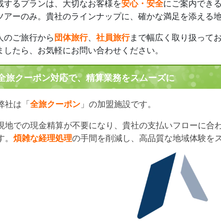
載するプランは、大切なお客様を
安心・安全
にご案内でき
ツアーのみ。貴社のラインナップに、確かな満足を添える
人のご旅行から
団体旅行
、
社員旅行
まで幅広く取り扱って
ましたら、お気軽にお問い合わせください。
全旅クーポン対応で、精算業務をスムーズに
弊社は「
全旅クーポン
」の加盟施設です。
現地での現金精算が不要になり、貴社の支払いフローに合
す。
煩雑な経理処理
の手間を削減し、高品質な地域体験を