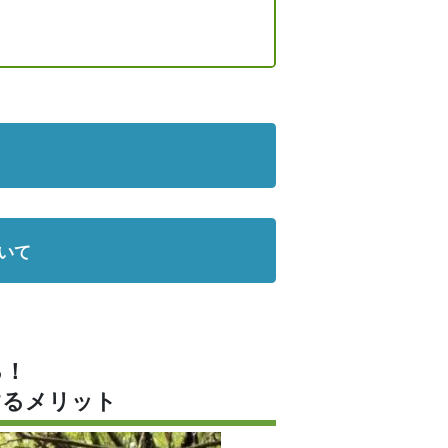
いて
る！
するメリット