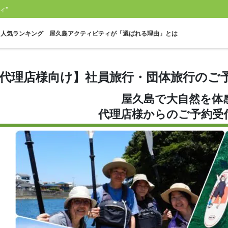
ィ"
人気ランキング
屋久島アクティビティが「選ばれる理由」とは
代理店様向け】社員旅行・団体旅行のご
屋久島で大自然を体
一人参加OK
60歳以上
トレッキング
白谷雲水峡
縄文杉ツアー
ウミガ
プラン
参加可能ツアー
ツアー
代理店様からのご予約受