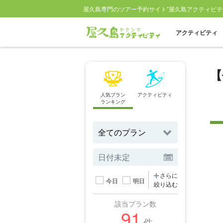
屋久島専門のツアー予約サイト"屋久島アクティビテ
アクティビティ
【
人気プラン
アクティビティ
スポット
ランキング
から探す
さらに
今日
明日
絞り込む
該当プラン数
91
件