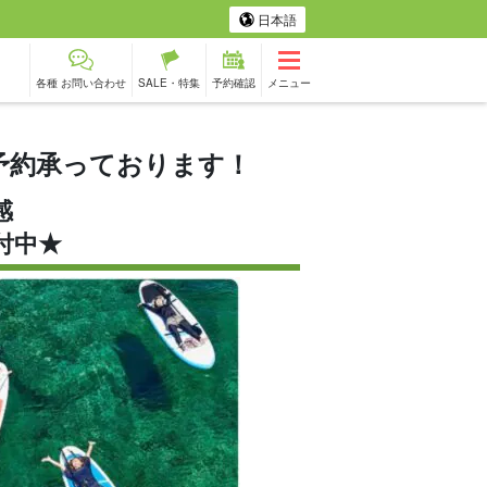
日本語
各種 お問い合わせ
SALE・特集
予約確認
メニュー
予約承っております！
感
メツアー
フォトツアー
付中★