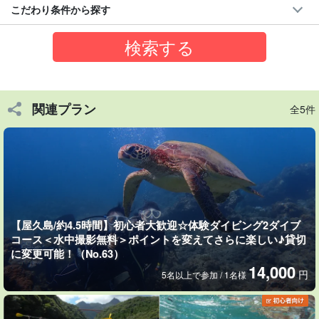
こだわり条件から探す
関連プラン
全5件
屋久島到着日や最終日も参加OK！
機材一式込みなので
手ぶらで参加
できる☆
到着日やお帰りの日、またはスキマ時間に気軽に屋久島の海を楽
しめるのも魅力！
シャワー室＆更衣室は、現地の一湊と宮之浦のお店2ヶ所にありま
【屋久島/約4.5時間】初心者大歓迎☆体験ダイビング2ダイブ
すのでご安心くださいね。
コース＜水中撮影無料＞ポイントを変えてさらに楽しい♪貸切
に変更可能！（No.63）
14,000
円
5名以上で参加 / 1名様