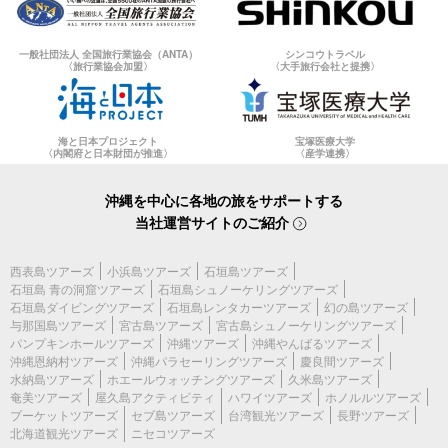
一般社団法人 全国旅行業協会（ANTA）
シンコウトラベル
〈旅行業協会加盟〉
〈大手旅行会社と提携〉
海と日本プロジェクト
宝塚医療大学
〈内閣府と日本財団が推進〉
〈産学連携〉
沖縄を中心に各地の旅をサポートする
当社運営サイトのご紹介
西表島ツアーズ
小浜島ツアーズ
石垣島ツアーズ
石垣島 青の洞窟ツアーズ
石垣島シュノーケリングツアーズ
石垣島ダイビングツアーズ
石垣島レンタカーツアーズ
幻の島ツアーズ
与那国島ツアーズ
宮古島ツアーズ
宮古島シュノーケリングツアーズ
パンプキンホールツアーズ
沖縄ツアーズ
沖縄やんばるツアーズ
沖縄恩納村ツアーズ
沖縄パラセーリングツアーズ
慶良間ツアーズ
水納島ツアーズ
ホエールウォッチングツアーズ
久米島ツアーズ
奄美ツアーズ
屋久島アクティビティ
ハワイツアーズ
ホノルルツアーズ
プーケットツアーズ
セブ島ツアーズ
台湾観光ツアーズ
長野ツアーズ
北海道観光ツアーズ
ニセコツアーズ