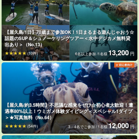
【屋久島/1日】70歳まで参加OK！1日まるまる遊んじゃおう☆
話題のSUP＆シュノーケリングツアー＜水中デジカメ無料貸
出あり＞（No.13）
13,200
(10件)
円
6名以上参加 /1名様
本格的な
水中撮影サービス
付き
ツアー中は、皆さんが楽しんでいる様子や生き物などを静止画・
動画を織り交ぜて撮影し無料でプレゼントしております（なんと
【屋久島/約3.5時間】不思議な感覚をぜひ☆初心者大歓迎！遭
約40〜50枚！）
遇率80%以上！ウミガメ体験ダイビング＜スペシャル1ダイブ
＞★写真無料（No.64）
撮影された静止画や動画はスマートフォンやSDカードへのコピ
12,000
(54件)
円
3～4名でご参加 / 1名様
ー、もしくはメールやLINE、各種SNS等でお送りします。