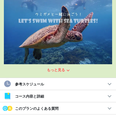
もっと見る
なんとウミガメ遭遇率
80%以上
継続中☆
屋久島の絶景シュノーケリングツアー
参考スケジュール
青く澄んだ世界自然遺産『屋久島』の海は豊かな生態系を育み、
コース内容と詳細
ウミガメをはじめ様々な生き物たちが暮らしています。
このプランのよくある質問
そんな屋久島にあるウミガメスポットへ行ってシュノーケリング