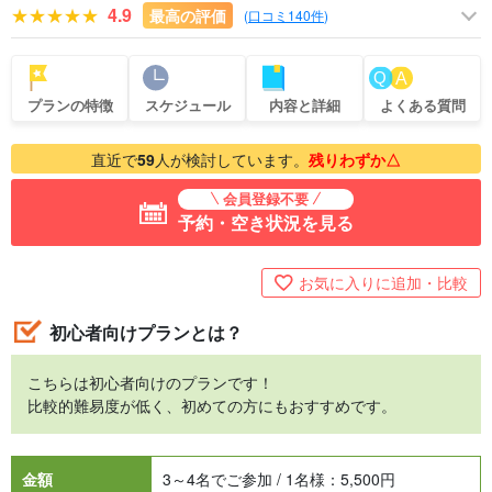
4.9
最高の評価
(
口コミ140件
)
プランの特徴
スケジュール
内容と詳細
よくある質問
直近で
59
人が検討しています。
残りわずか△
会員登録不要
予約・空き状況を見る
お気に入りに追加・比較
初心者向けプランとは？
こちらは初心者向けのプランです！
比較的難易度が低く、初めての方にもおすすめです。
金額
3～4名でご参加 / 1名様：
5,500
円