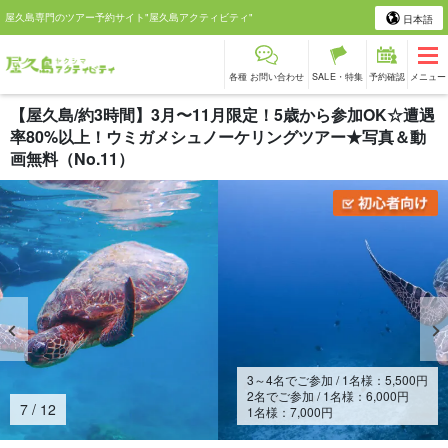
屋久島専門のツアー予約サイト"屋久島アクティビティ"
日本語
各種 お問い合わせ
SALE・特集
予約確認
メニュー
【屋久島/約3時間】3月〜11月限定！5歳から参加OK☆遭遇
率80%以上！ウミガメシュノーケリングツアー★写真＆動
画無料（No.11）
3～4名でご参加 / 1名様：
5,500
円
2名でご参加 / 1名様：
6,000
円
8
/
12
1名様：
7,000
円