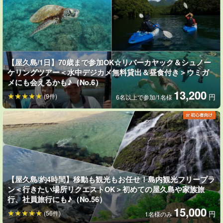
【屋久島/1日】70歳まで参加OK☆リバーカヤック＆シュノー
ケリングツアー＜水中デジカメ無料貸出＆昼食付き＞ウミガ
メにも会えるかも♪（No.6）
13,200
(9件)
円
6名以上で参加/1名様
【屋久島/約4時間】移動も観光もお任せ！島内観光フリープラ
ン＜行きたい場所リクエストOK＞初めての屋久島や家族旅
行、社員旅行にも♪（No.56）
15,000
(56件)
円
1名様のみ