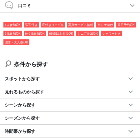
を楽しもう☆
口コミ
おすすめポイント
1人参加OK
送迎付き
度付きゴーグル
写真サービス無料
初心者向け
前日予約OK
◆
遭遇率80%以上！
ウミガメと泳げる
5歳参加OK
6~9歳参加OK
65歳以上参加OK
シニア参加OK
シャワー付き
◆5歳から子供や初心者の方大歓迎
団体・大人数OK
◆写真や動画を
無料でプレゼント
◆旅程に合わせて選べる開始時間が豊富
◆4日前まで
キャンセル料無料
条件から探す
＊65
歳以上の方を含むグループや小学生未満のお子様のいるご家
スポットから探す
族でも貸し切りで対応いたします（要予約）
見れるものから探す
シーンから探す
シーズンから探す
時間帯から探す