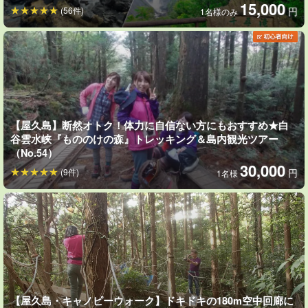
15,000
(56件)
円
1名様のみ
こんな体験が可能です♪
◆自然と一体になる感覚を味わえる
◆心も身体も整う森呼吸でリラックス
◆心ゆくまで森の中でゆったり過ごせる
◆あなたのお気に入りの場所を探す地元散策
【屋久島】断然オトク！体力に自信ない方にもおすすめ★白
＜行ける場所例＞
谷雲水峡『もののけの森』トレッキング＆島内観光ツアー
白谷雲水峡・ヤクスギランド・西部林道などの森・観光地化
（No.54）
されてない自然スポット・屋久島の集落・おすすめレストラ
30,000
(9件)
円
1名様
ンやカフェ
女性ガイドが案内するので、女子旅、ひとり旅、体力のないお客
様でも安心してご参加いただけます！
ツアー前に電話もしくはオンラインMTGツールで1回
お打ち合わせ
も可能
です♪
【屋久島・キャノピーウォーク】ドキドキの180m空中回廊に