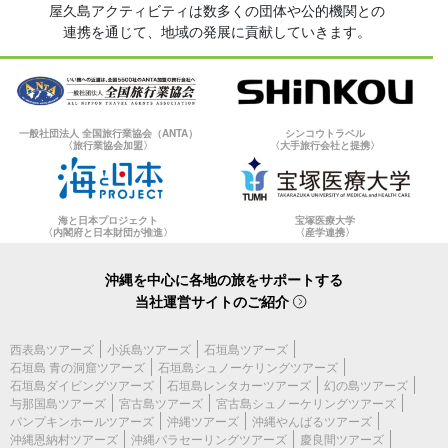
屋久島アクティビティは数多くの団体や公的機関との
連携を通じて、地域の発展に貢献していきます。
一般社団法人 全国旅行業協会（ANTA）
シンコウトラベル
〈旅行業協会加盟〉
〈大手旅行会社と提携〉
海と日本プロジェクト
宝塚医療大学
〈内閣府と日本財団が推進〉
〈産学連携〉
沖縄を中心に各地の旅をサポートする
当社運営サイトのご紹介
西表島ツアーズ
小浜島ツアーズ
石垣島ツアーズ
石垣島 青の洞窟ツアーズ
石垣島シュノーケリングツアーズ
石垣島ダイビングツアーズ
石垣島レンタカーツアーズ
幻の島ツアーズ
与那国島ツアーズ
宮古島ツアーズ
宮古島シュノーケリングツアーズ
パンプキンホールツアーズ
沖縄ツアーズ
沖縄やんばるツアーズ
沖縄恩納村ツアーズ
沖縄パラセーリングツアーズ
慶良間ツアーズ