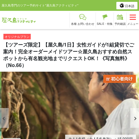
屋久島専門のツアー予約サイト"屋久島アクティビティ"
日本語
各種 お問い合わせ
SALE・特集
予約確認
メニュー
オリジナルプラン
【ツアーズ限定】【屋久島/1日】女性ガイドが1組貸切でご
案内！完全オーダーメイドツアー☆屋久島おすすめ自然ス
ポットから有名観光地までリクエストOK！《写真無料》
（No.66）
大人1名様（大人5名参加）：
15,000
円