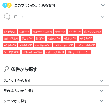
お客さまのご希望次第で滞在場所や内容をカスタマイズできる、1
このプランのよくある質問
組貸切制の
完全オーダーメイドツアー
で屋久島を満喫しません
口コミ
か？
屋久島の大自然への案内はもちろん、地元の人だけが知る穴場や
1人参加OK
送迎付き
写真サービス無料
食事付き
初心者向け
泳げない人向け
観光地化されていないおすすめスポットまで、行ってみたい場所
自由時間あり
手ぶらOK
貸切OK
1歳参加OK
2歳参加OK
3歳参加OK
に行ける特別な体験！
4歳参加OK
5歳参加OK
6~9歳参加OK
65歳以上参加OK
70歳以上参加OK
シニア参加OK
全部込み込み料金
団体・大人数OK
濡れない/濡れにくい
おすすめポイント
◆完全カスタマイズツアー
条件から探す
1組貸切！希望に合わせて行程をアレンジ♪
◆地元だけが知る穴場スポットへご案内
スポットから探す
観光地化されていない特別な場所を体験！
見れるものから探す
◆ツアー前の事前打ち合わせ可能
シーンから探す
電話やオンラインでご希望をじっくり相談OK