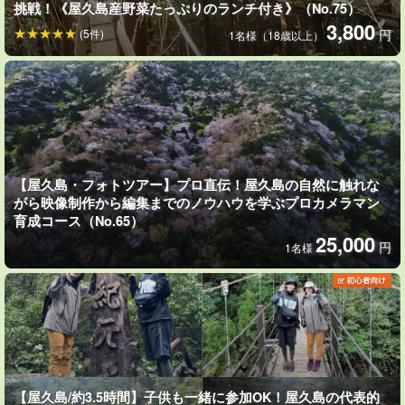
挑戦！《屋久島産野菜たっぷりのランチ付き》（No.75）
3,800
(5件)
円
1名様（18歳以上）
【屋久島・フォトツアー】プロ直伝！屋久島の自然に触れな
がら映像制作から編集までのノウハウを学ぶプロカメラマン
育成コース（No.65）
25,000
円
1名様
屋久島の森
神々の舞う島、日本最大のパワースポットとも言われている世界
自然遺産・屋久島。
深い森の懐に心身をゆだね、パワーを感じて
【屋久島/約3.5時間】子供も一緒に参加OK！屋久島の代表的