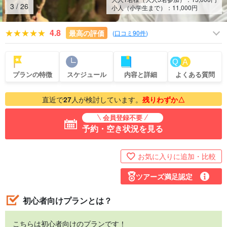
4
/
26
小人（小学生まで）：
11,000
円
4.8
最高の評価
(
口コミ90件
)
プランの特徴
スケジュール
内容と詳細
よくある質問
直近で
27
人が検討しています。
残りわずか△
会員登録不要
予約・空き状況を見る
お気に入りに追加・比較
ツアーズ満足認定
初心者向けプランとは？
こちらは初心者向けのプランです！