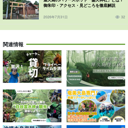
御朱印・アクセス・見どころを徹底解説
※この場合は、当日現地で実費を直接お店にてお支払いいただきま
す。
2026年7月31日
32
こんな方に…
◆屋久島が2回目以降の方
関連情報
◆人とは違う体験がしたい方
◆屋久島の街もちょっと体験したい方
◆観光地化されていない自然にいきたい方
◆
地元の人だけが知る穴場
に行ってみたい方