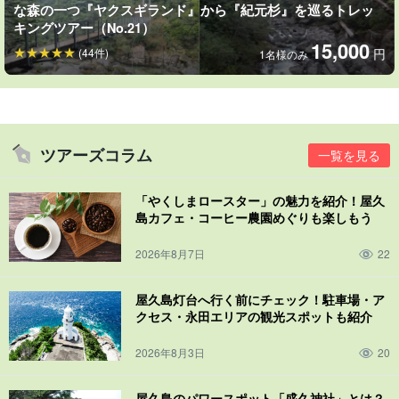
みてください。
な森の一つ『ヤクスギランド』から『紀元杉』を巡るトレッ
キングツアー（No.21）
15,000
(44件)
円
1名様のみ
ツアーズコラム
一覧を見る
「やくしまロースター」の魅力を紹介！屋久
島カフェ・コーヒー農園めぐりも楽しもう
2026年8月7日
22
屋久島灯台へ行く前にチェック！駐車場・ア
クセス・永田エリアの観光スポットも紹介
自然だけでなく、屋久島の里（集落、街）へもご案内可能です。
2026年8月3日
20
ご希望に応じて
おすすめレストランやカフェへのご案内
もできま
す！
屋久島のパワースポット「盛久神社」とは？