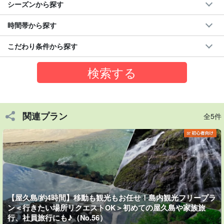
シーズンから探す
時間帯から探す
こだわり条件から探す
関連プラン
全5件
森、川、滝、山など屋久島のおすすめ自然スポットから、ご希望
に合わせてご相談・アレンジ可能です。
【屋久島/約4時間】移動も観光もお任せ！島内観光フリープラ
白谷雲水峡、ヤクスギランド
など、有名観光地ももちろんOKで
ン＜行きたい場所リクエストOK＞初めての屋久島や家族旅
す。（縄文杉以外）
行、社員旅行にも♪（No.56）