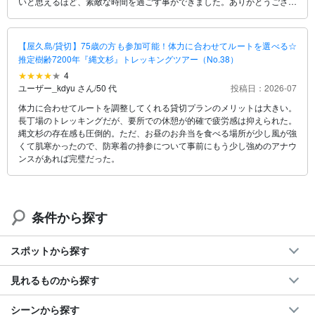
いと思えるほど、素敵な時間を過ごす事ができました。ありがとうござい
ました！
【屋久島/貸切】75歳の方も参加可能！体力に合わせてルートを選べる☆
推定樹齢7200年『縄文杉』トレッキングツアー（No.38）
4
ユーザー_kdyu さん
/
50 代
投稿日：2026-07
体力に合わせてルートを調整してくれる貸切プランのメリットは大きい。
長丁場のトレッキングだが、要所での休憩が的確で疲労感は抑えられた。
縄文杉の存在感も圧倒的。ただ、お昼のお弁当を食べる場所が少し風が強
くて肌寒かったので、防寒着の持参について事前にもう少し強めのアナウ
ンスがあれば完璧だった。
条件から探す
スポットから探す
見れるものから探す
シーンから探す