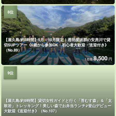
【屋久島/約3時間】5月～10月限定！透明度抜群の安房川で貸
切SUPツアー《6歳から参加OK・初心者大歓迎・送迎付き》
（No.89）
8,500
円
1名様
【屋久島/約9時間】貸切女性ガイドと行く「苔むす森」＆「太
鼓岩」トレッキング！美しい森でお弁当ランチ♪登山デビュー
大歓迎《送迎付き》（No.107）