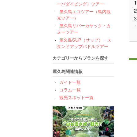
1
ーバダイビング）ツアー
2
屋久島エコツアー（島内観
光ツアー）
3
屋久島リバーカヤック・カ
4
ヌーツアー
5
屋久島SUP（サップ）・ス
タンドアップパドルツアー
カテゴリーからプランを探す
屋久島関連情報
6
ガイド一覧
コラム一覧
観光スポット一覧
7