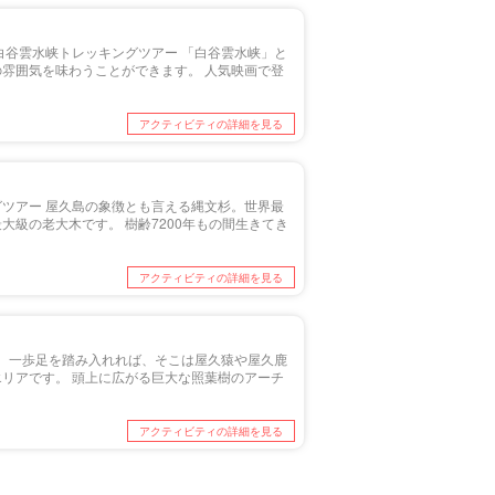
白谷雲水峡トレッキングツアー 「白谷雲水峡」と
雰囲気を味わうことができます。 人気映画で登
アクティビティの詳細を見る
ツアー 屋久島の象徴とも言える縄文杉。世界最
級の老大木です。 樹齢7200年もの間生きてき
アクティビティの詳細を見る
。 一歩足を踏み入れれば、そこは屋久猿や屋久鹿
リアです。 頭上に広がる巨大な照葉樹のアーチ
アクティビティの詳細を見る