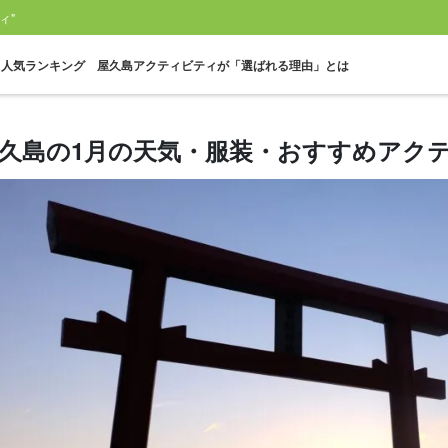
ィ"
人気ランキング
屋久島アクティビティが「選ばれる理由」とは
久島の1月の天気・服装・おすすめアク
一人参加OK
60歳以上
トレッキング
白谷雲水峡
縄文杉ツアー
ウミガ
プラン
参加可能ツアー
ツアー