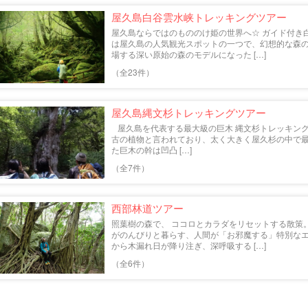
屋久島白谷雲水峡トレッキングツアー
屋久島ならではのもののけ姫の世界へ☆ ガイド付き
は屋久島の人気観光スポットの一つで、幻想的な森の
場する深い原始の森のモデルになった […]
（全23件）
屋久島縄文杉トレッキングツアー
屋久島を代表する最大級の巨木 縄文杉トレッキング
古の植物と言われており、太く大きく屋久杉の中で最大
た巨木の幹は凹凸 […]
（全7件）
西部林道ツアー
照葉樹の森で、 ココロとカラダをリセットする散策
がのんびりと暮らす、人間が「お邪魔する」特別なエ
から木漏れ日が降り注ぎ、深呼吸する […]
（全6件）