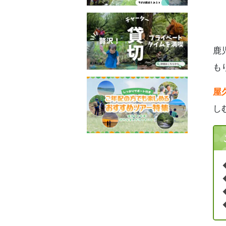
鹿
も
屋
し