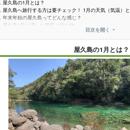
.
屋久島の1月とは？
.
屋久島へ旅行する方は要チェック！ 1月の天気（気温）
.
年末年始の屋久島ってどんな感じ？
.
屋久島1月に適した服装と持ち物
目次を開く
.
1月に屋久島へ来たら体験してほしい！ おすすめアクティ
5.1.
1月のおすすめアクティビティ ①トレッキング
5.2.
1月のおすすめアクティビティ ②エコツアー（島内
屋久島の1月とは？
5.3.
1月のおすすめアクティビティ ③カヌー（カヤック
5.4.
1月のおすすめアクティビティ ④SUP
5.5.
1月のおすすめアクティビティ ⑤シュノーケリング
.
屋久島在住スタッフおすすめ！ 1月におすすめの観光ス
6.1.
1月におすすめの観光スポット 縄文杉
6.2.
1月におすすめの観光スポット 白谷雲水峡（ものの
6.3.
1月におすすめの観光スポット 宮之浦岳
6.4.
1月におすすめの観光スポット ヤクスギランド
.
まとめ