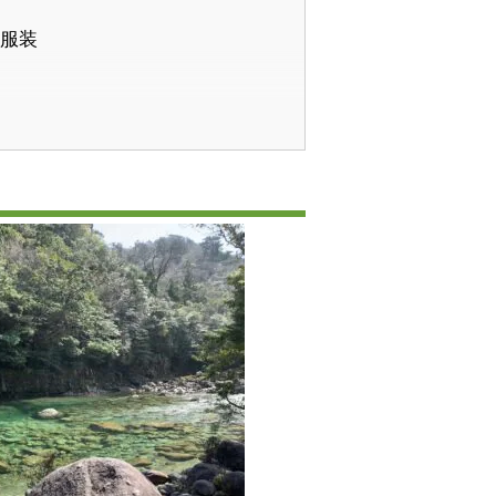
と服装
ビティ5選
観光）
）
ポット
けの森）