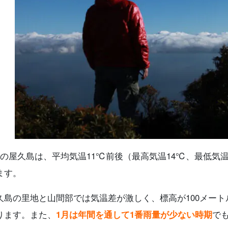
月の屋久島は、平均気温11℃前後（最高気温14℃、最低気
ます。
久島の里地と山間部では気温差が激しく、標高が100メート
ります。
また、
1月は年間を通して1番雨量が少ない時期
で