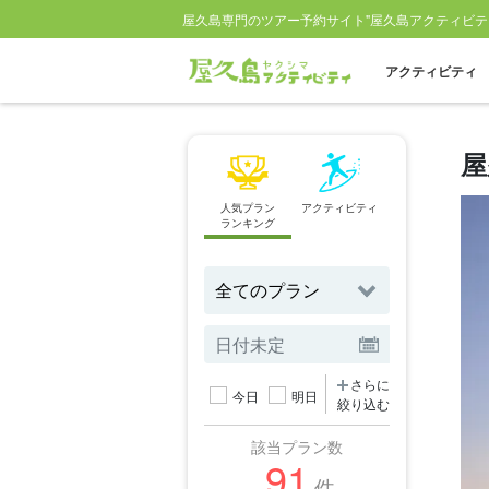
屋久島専門のツアー予約サイト"屋久島アクティビテ
アクティビティ
屋
人気プラン
アクティビティ
スポット
ランキング
から探す
さらに
今日
明日
絞り込む
該当プラン数
91
件