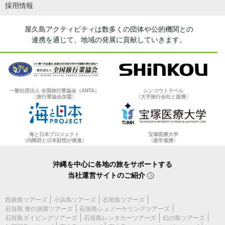
採用情報
屋久島アクティビティは数多くの団体や公的機関との
連携を通じて、地域の発展に貢献していきます。
一般社団法人 全国旅行業協会（ANTA）
シンコウトラベル
〈旅行業協会加盟〉
〈大手旅行会社と提携〉
海と日本プロジェクト
宝塚医療大学
〈内閣府と日本財団が推進〉
〈産学連携〉
沖縄を中心に各地の旅をサポートする
当社運営サイトのご紹介
西表島ツアーズ
小浜島ツアーズ
石垣島ツアーズ
石垣島 青の洞窟ツアーズ
石垣島シュノーケリングツアーズ
石垣島ダイビングツアーズ
石垣島レンタカーツアーズ
幻の島ツアーズ