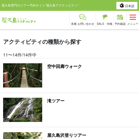
屋久島専門のツアー予約サイト"屋久島アクティビティ"
日本語
各種 お問い合わせ
SALE・特集
予約確認
メニュー
アクティビティの種類から探す
11〜14件/14件中
空中回廊ウォーク
滝ツアー
屋久島沢登りツアー