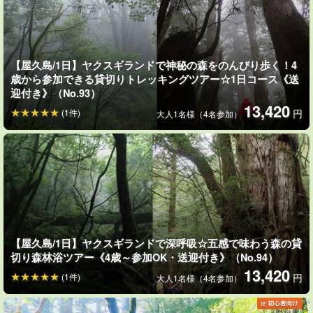
心者の方でも無理なく楽しめるよう整備された自然公園です。
標高約1,000mの冷涼で澄んだ空気の中、樹齢数百年〜千年以上の
屋久杉や苔むした森、清流が織りなす幻想的な景観を楽しめま
【屋久島/1日】ヤクスギランドで神秘の森をのんびり歩く！4
す。
歳から参加できる貸切りトレッキングツアー☆1日コース《送
迎付き》（No.93）
13,420
ヤクスギランドの特徴
(1件)
円
大人1名様（4名参加）
【3時間コース】
歩行距離：約1.2㎞
/
標高差：約50ｍ
◆短時間でも見どころが凝縮
◆季節ごとに表情が変わる幻想的な森
◆初心者でも歩きやすい整備された遊歩道
【屋久島/1日】ヤクスギランドで深呼吸☆五感で味わう森の貸
◆仏陀杉・天柱杉など名前の付いた屋久杉が点在
切り森林浴ツアー《4歳～参加OK・送迎付き》（No.94）
◆樹齢数百年〜1,000年以上とされる屋久杉を間近で見られる
13,420
(1件)
円
大人1名様（4名参加）