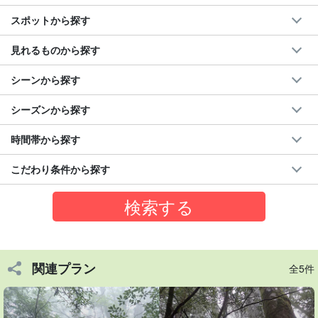
◆4歳～参加OK！初心者にも安心の登山道
スポットから探す
◆ガイド同行で屋久島の自然や背景を学べる
◆3時間コースに屋久杉・苔・渓流など見どころが凝縮
見れるものから探す
◆縄文杉まで行かなくても、屋久島の「時間の深さ」を体感
シーンから探す
シーズンから探す
時間帯から探す
こだわり条件から探す
関連プラン
全5件
ヤクスギランドとは？
ヤクスギランドは、屋久島の代表的な自然「屋久杉の森」を、初