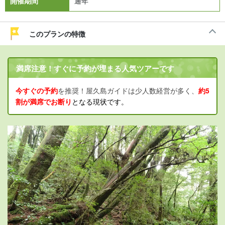
開催期間
通年
このプランの特徴
満席注意！すぐに予約が埋まる人気ツアーです
今すぐの予約
を推奨！屋久島ガイドは少人数経営が多く、
約5
割が満席でお断り
となる現状です。