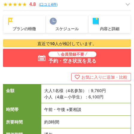
4.8
(
口コミ4件
)
プランの特徴
スケジュール
内容と詳細
直近で
10
人が検討しています。
会員登録不要
予約・空き状況を見る
お気に入りに追加・比較
金額
大人1名様（4名参加）：
9,760
円
小人（4歳～小学生）：
6,100
円
時間帯
午前・午後 ※要相談
所要時間
約3時間