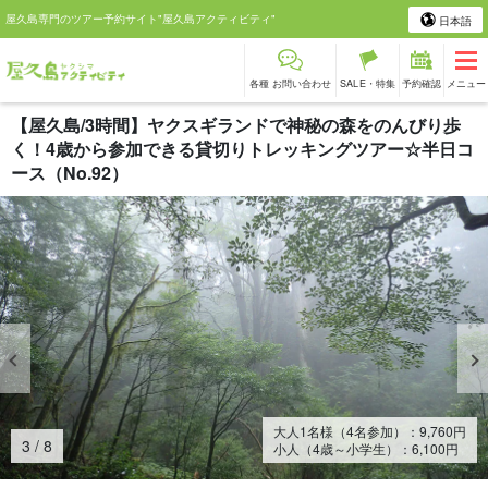
屋久島専門のツアー予約サイト"屋久島アクティビティ"
日本語
各種 お問い合わせ
SALE・特集
予約確認
メニュー
【屋久島/3時間】ヤクスギランドで神秘の森をのんびり歩
く！4歳から参加できる貸切りトレッキングツアー☆半日コ
ース（No.92）
大人1名様（4名参加）：
9,760
円
4
/
8
小人（4歳～小学生）：
6,100
円