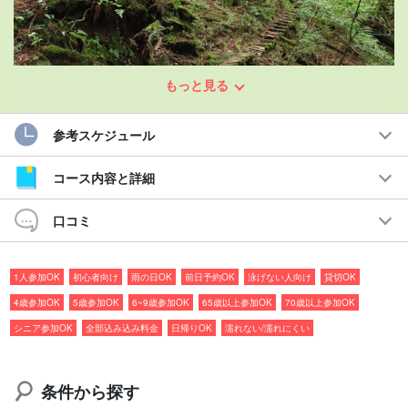
もっと見る
登山経験がなくても楽しめる！
参考スケジュール
「ヤクスギランド」3時間トレッキングツアー
コース内容と詳細
ヤクスギランドの整備された遊歩道を中心に、屋久杉・苔・清流
など屋久島らしい自然を約3時間かけてゆっくり巡る初心者向けツ
口コミ
アーです☆
1人参加OK
初心者向け
雨の日OK
前日予約OK
泳げない人向け
貸切OK
貸切ツアーのため、参加者の体力やペースに合わせて歩くことが
4歳参加OK
5歳参加OK
6~9歳参加OK
65歳以上参加OK
70歳以上参加OK
でき、登山経験のない方でも安心してご参加いただけます。
シニア参加OK
全部込み込み料金
日帰りOK
濡れない/濡れにくい
おすすめポイント
条件から探す
◆女性ガイドによる貸切ツアー