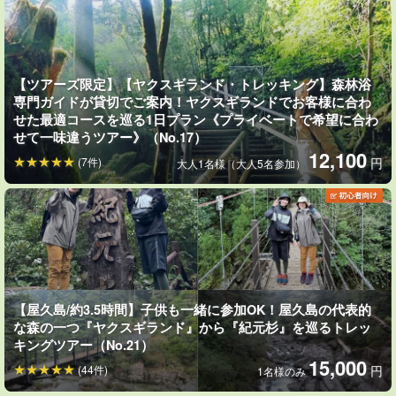
【ツアーズ限定】【ヤクスギランド・トレッキング】森林浴
専門ガイドが貸切でご案内！ヤクスギランドでお客様に合わ
せた最適コースを巡る1日プラン《プライベートで希望に合わ
せて一味違うツアー》（No.17）
12,100
(7件)
円
大人1名様（大人5名参加）
【屋久島/約3.5時間】子供も一緒に参加OK！屋久島の代表的
な森の一つ『ヤクスギランド』から『紀元杉』を巡るトレッ
キングツアー（No.21）
15,000
(44件)
円
1名様のみ