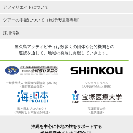
アフィリエイトについて
ツアーの手配について（旅行代理店専用）
採用情報
屋久島アクティビティは数多くの団体や公的機関との
連携を通じて、地域の発展に貢献していきます。
一般社団法人 全国旅行業協会（ANTA）
シンコウトラベル
〈旅行業協会加盟〉
〈大手旅行会社と提携〉
海と日本プロジェクト
宝塚医療大学
〈内閣府と日本財団が推進〉
〈産学連携〉
沖縄を中心に各地の旅をサポートする
当社運営サイトのご紹介