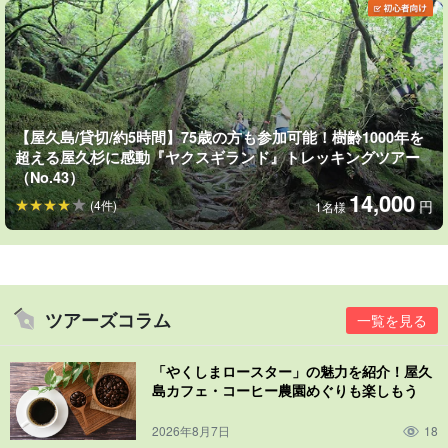
【屋久島/貸切/約5時間】75歳の方も参加可能！樹齢1000年を
超える屋久杉に感動『ヤクスギランド』トレッキングツアー
（No.43）
14,000
(4件)
円
1名様
ツアーズコラム
一覧を見る
「やくしまロースター」の魅力を紹介！屋久
島カフェ・コーヒー農園めぐりも楽しもう
2026年8月7日
18