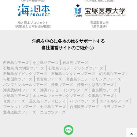
海と日本プロジェクト
宝塚医療大学
〈内閣府と日本財団が推進〉
〈産学連携〉
沖縄を中心に各地の旅をサポートする
当社運営サイトのご紹介
西表島ツアーズ
小浜島ツアーズ
石垣島ツアーズ
石垣島 青の洞窟ツアーズ
石垣島シュノーケリングツアーズ
石垣島ダイビングツアーズ
石垣島レンタカーツアーズ
幻の島ツアーズ
与那国島ツアーズ
宮古島ツアーズ
宮古島シュノーケリングツアーズ
パンプキンホールツアーズ
沖縄ツアーズ
沖縄やんばるツアーズ
沖縄恩納村ツアーズ
沖縄パラセーリングツアーズ
慶良間ツアーズ
水納島ツアーズ
ホエールウォッチングツアーズ
久米島ツアーズ
奄美ツアーズ
屋久島アクティビティ
ハワイツアーズ
ホノルルツアーズ
プーケットツアーズ
セブ島ツアーズ
台湾観光ツアーズ
長野ツアーズ
北海道観光ツアーズ
ニセコツアーズ
×