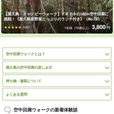
【屋久島・キャノピーウォーク】ドキドキの180m空中回廊に
挑戦！《屋久島産野菜たっぷりのランチ付き》（No.75）
3,800
(5件)
円
1名様（18歳以上）
空中回廊ウォークとは？
屋久島の空中回廊の楽しみ方
持ち物・服装について
よくある質問
空中回廊ウォークの新着体験談