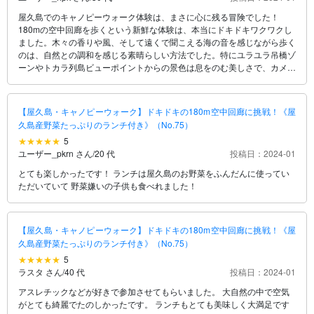
屋久島でのキャノピーウォーク体験は、まさに心に残る冒険でした！
180mの空中回廊を歩くという新鮮な体験は、本当にドキドキワクワクし
ました。木々の香りや風、そして遠くで聞こえる海の音を感じながら歩く
のは、自然との調和を感じる素晴らしい方法でした。特にユラユラ吊橋ゾ
ーンやトカラ列島ビューポイントからの景色は息をのむ美しさで、カメラ
に収める価値があります。そして、屋久島産の新鮮な野菜を使った特製ラ
ンチは絶品で、ツアーの締めくくりとして最高でした。ガイドのサポート
も素晴らしく、初めての方でも安心して楽しむことができると思います。
【屋久島・キャノピーウォーク】ドキドキの180m空中回廊に挑戦！《屋
屋久島での思い出に残るアクティビティとしておすすめです！
久島産野菜たっぷりのランチ付き》（No.75）
5
ユーザー_pkrn さん
/
20 代
投稿日：2024-01
とても楽しかったです！ ランチは屋久島のお野菜をふんだんに使ってい
ただいていて 野菜嫌いの子供も食べれました！
【屋久島・キャノピーウォーク】ドキドキの180m空中回廊に挑戦！《屋
久島産野菜たっぷりのランチ付き》（No.75）
5
ラスタ さん
/
40 代
投稿日：2024-01
アスレチックなどが好きで参加させてもらいました。 大自然の中で空気
がとても綺麗でたのしかったです。 ランチもとても美味しく大満足です