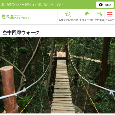
屋久島専門のツアー予約サイト"屋久島アクティビティ"
日本語
各種 お問い合わせ
SALE・特集
予約確認
メニュー
空中回廊ウォーク