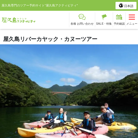
屋久島専門のツアー予約サイト"屋久島アクティビティ"
日本語
各種 お問い合わせ
SALE・特集
予約確認
メニュー
屋久島リバーカヤック・カヌーツアー