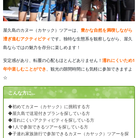
屋久島のカヌー（カヤック）ツアーは、
豊かな自然を満喫しながら
漕ぎ進むアクティビティ
です。
独特な生態系を観察しながら、屋久
島ならではの魅力を存分に楽しめます！
安定感があり、転覆の心配もほとんどありません！
濡れにくいため1
年中楽しむことができ
、観光の隙間時間にも気軽に参加できますよ
☆
こんな方に...
◆初めてカヌー（カヤック）に挑戦する方
◆屋久島で送迎付きプランを探している方
◆濡れにくいアクティビティを探している方
◆1人で参加できるツアーを探している方
◆子連れ家族旅行で参加できるカヌー（カヤック）ツアーを探