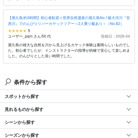
【屋久島/約3時間】初心者歓迎☆世界自然遺産の屋久島No.1最大河川『安
房川』でのんびりリバーカヤックツアー＜2人乗り艇あり＞（No.82）
5
ユーザー_pqrn さん
/
50 代
投稿日：2026-04
屋久島の雄大な自然を川から見上げるカヤック体験は素晴らしいものでし
た。初心者でしたが、インストラクターの指導が的確で安心して楽しめま
した。のんびりとした良い時間でした。
条件から探す
スポットから探す
見れるものから探す
シーンから探す
シーズンから探す