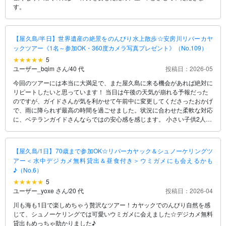
す。
【屋久島/半日】世界遺産の絶景をのんびり水上散歩☆安房川リバーカヤ
ックツアー《1名～参加OK・360度カメラ写真プレゼント》（No.109）
5
ユーザー_bqim さん
/
40 代
投稿日：2026-05
今回のツアーには本当に大満足で、また屋久島に来る機会があれば絶対に
リピートしたいと思っています！ 当日は午後の天気が崩れる予報だった
のですが、ガイドさんが気を利かせて午前中に変更してくださったおかげ
で、雨に降られず最高の時間を過ごせました。状況に合わせた柔軟な対応
に、ベテランガイドさんならではの安心感を感じます。 小さい子供2人を
連れての参加でしたが、ガイドさんは子供の対応にもすごく慣れていて、
家族みんなで安心して楽しめたのが何より嬉しかったです。初心者でも分
かりやすいように、植物や地層の成り立ちを詳しくお話ししてくれるの
【屋久島/1日】70歳まで参加OK☆リバーカヤック＆シュノーケリングツ
で、大人も子供も興味津々でした。 休憩中に360度カメラで撮ってもらっ
アー＜水中デジカメ無料貸出＆昼食付き＞ウミガメにも会えるかも
た写真は、自分たちでは撮れない面白い仕上がりで、最高のお土産になり
♪（No.6）
ました！カヤックに揺られながら見上げる樹林の迫力は、本当に感動もの
5
です。ホスピタリティたっぷりの素敵なショップなので、家族連れや初め
ユーザー_yoxe さん
/
20 代
投稿日：2026-04
ての方にも心からおすすめします！
川も海も1日で楽しめちゃう贅沢なツアー！カヤックでのんびり自然を感
じて、シュノーケリングでは可愛いウミガメに会えました☆デジカメ無料
貸出もめっちゃ助かりました♪