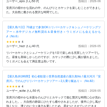
ユーザー_epix さん
/
50 代
投稿日：2026-06
安房川の穏やかな流れの中、のんびりとカヤックを楽しむことができまし
た。大自然に癒される贅沢な時間でした。
【屋久島/1日】70歳まで参加OK☆リバーカヤック＆シュノーケリングツ
アー＜水中デジカメ無料貸出＆昼食付き＞ウミガメにも会えるかも
♪（No.6）
4
ユーザー_hazr さん
/
40 代
投稿日：2026-05
リバーカヤックとシュノーケリングを1日で楽しめる充実したツアーでし
た。昼食も美味しかったのですが、カヤックの際に少し腕が疲れました。
ウミガメにも会えて満足度は高いです。
【屋久島/約3時間】初心者歓迎☆世界自然遺産の屋久島No.1最大河川『安
房川』でのんびりリバーカヤックツアー＜2人乗り艇あり＞（No.82）
4
ユーザー_wztw さん
/
50 代
投稿日：2026-05
安房川の穏やかな水面をのんびりとカヤックで進む贅沢な時間に心が洗わ
れました。。大自然の静寂にひたすら癒やされましたが、後半に少し風が
強くなり、漕ぐのに少々体力を要したため、星4つとさせていただきま