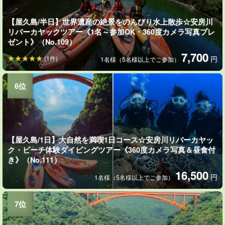
【屋久島/半日】世界遺産の絶景をのんびり水上散歩☆安房川
リバーカヤックツアー《1名～参加OK・360度カメラ写真プレ
ゼント》（No.109）
7,700
(1件)
円
1名様（5名様以上でご参加）
【屋久島/1日】大自然を満喫1日コース☆安房川リバーカヤッ
ク・ビーチ体験ダイビングツアー《360度カメラ写真＆昼食付
き》（No.111）
16,500
円
1名様（5名様以上でご参加）