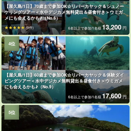
【屋久島/1日】70歳まで参加OK☆リバーカヤック＆シュノー
ケリングツアー＜水中デジカメ無料貸出＆昼食付き＞ウミガ
メにも会えるかも♪（No.6）
13,200
(9件)
円
6名以上で参加/1名様
【屋久島/1日】60歳まで参加OK☆リバーカヤック＆体験ダイ
ビングツアー＜水中デジカメ無料貸出＆昼食付き＞ウミガメ
にも会えるかも♪（No.9）
17,600
円
6名以上で参加/1名様