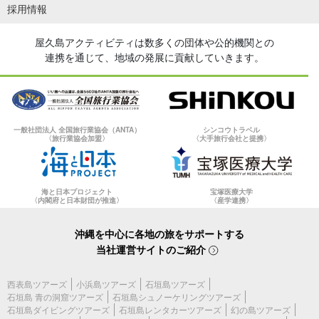
採用情報
屋久島アクティビティは数多くの団体や公的機関との
連携を通じて、地域の発展に貢献していきます。
一般社団法人 全国旅行業協会（ANTA）
シンコウトラベル
〈旅行業協会加盟〉
〈大手旅行会社と提携〉
海と日本プロジェクト
宝塚医療大学
〈内閣府と日本財団が推進〉
〈産学連携〉
沖縄を中心に各地の旅をサポートする
当社運営サイトのご紹介
西表島ツアーズ
小浜島ツアーズ
石垣島ツアーズ
石垣島 青の洞窟ツアーズ
石垣島シュノーケリングツアーズ
石垣島ダイビングツアーズ
石垣島レンタカーツアーズ
幻の島ツアーズ