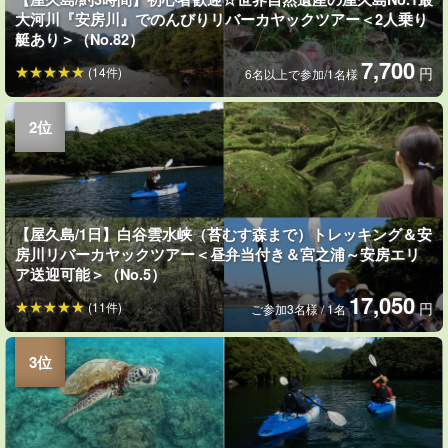
大河川『安房川』でのんびりリバーカヤックツアー＜2人乗り
艇あり＞（No.82）
7,700
(14件)
円
6名以上で参加/1名様
【屋久島/1日】白谷雲水峡（苔むす森まで）トレッキング＆安
房川リバーカヤックツアー＜昼弁当付き＆宮之浦～安房エリ
ア送迎可能＞（No.5）
17,050
(11件)
円
ご参加3名様 / 1名