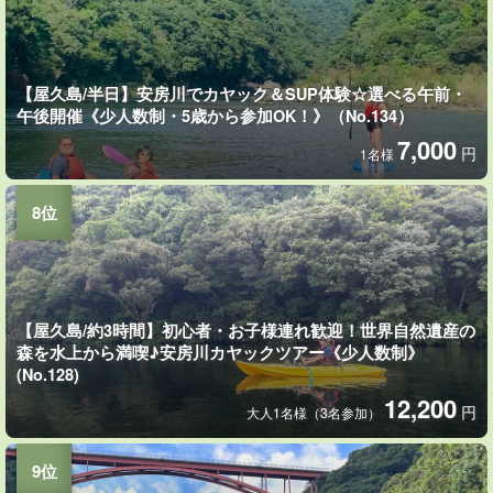
【屋久島/半日】安房川でカヤック＆SUP体験☆選べる午前・
午後開催《少人数制・5歳から参加OK！》（No.134）
7,000
円
1名様
【屋久島/約3時間】初心者・お子様連れ歓迎！世界自然遺産の
森を水上から満喫♪安房川カヤックツアー《少人数制》
(No.128)
12,200
円
大人1名様（3名参加）