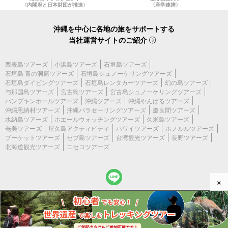
〈内閣府と日本財団が推進〉
〈産学連携〉
沖縄を中心に各地の旅をサポートする
当社運営サイトのご紹介
西表島ツアーズ
小浜島ツアーズ
石垣島ツアーズ
石垣島 青の洞窟ツアーズ
石垣島シュノーケリングツアーズ
石垣島ダイビングツアーズ
石垣島レンタカーツアーズ
幻の島ツアーズ
与那国島ツアーズ
宮古島ツアーズ
宮古島シュノーケリングツアーズ
パンプキンホールツアーズ
沖縄ツアーズ
沖縄やんばるツアーズ
沖縄恩納村ツアーズ
沖縄パラセーリングツアーズ
慶良間ツアーズ
水納島ツアーズ
ホエールウォッチングツアーズ
久米島ツアーズ
奄美ツアーズ
屋久島アクティビティ
ハワイツアーズ
ホノルルツアーズ
プーケットツアーズ
セブ島ツアーズ
台湾観光ツアーズ
長野ツアーズ
北海道観光ツアーズ
ニセコツアーズ
×
(c) 2026 屋久島アクティビティ All Rights Reserved.