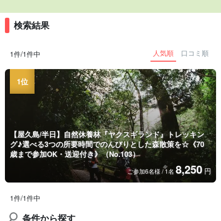
検索結果
人気順
口コミ順
1件/1件中
【屋久島/半日】自然休養林『ヤクスギランド』トレッキン
グ♪選べる3つの所要時間でのんびりとした森散策を☆《70
歳まで参加OK・送迎付き》（No.103）
8,250
円
ご参加6名様 / 1名
1件/1件中
条件から探す