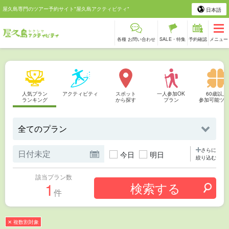
屋久島専門のツアー予約サイト"屋久島アクティビティ"
日本語
各種 お問い合わせ
SALE・特集
予約確認
メニュー
人気プラン
アクティビティ
スポット
一人参加OK
60歳以上
ランキング
から探す
プラン
参加可能ツ
さらに
今日
明日
絞り込む
該当プラン数
1
件
✕ 複数割対象