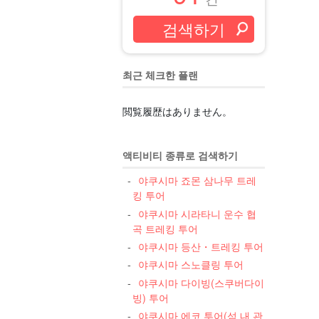
최근 체크한 플랜
閲覧履歴はありません。
액티비티 종류로 검색하기
야쿠시마 죠몬 삼나무 트레
킹 투어
야쿠시마 시라타니 운수 협
곡 트레킹 투어
야쿠시마 등산・트레킹 투어
야쿠시마 스노클링 투어
야쿠시마 다이빙(스쿠버다이
빙) 투어
야쿠시마 에코 투어(섬 내 관