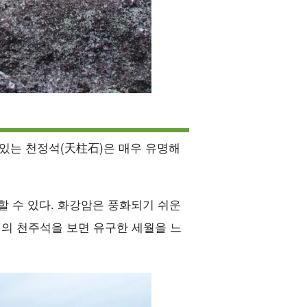
 있는 천정석(天柱石)은 매우 유명해
할 수 있다. 화강암은 풍화되기 쉬운
이의 천주석을 보면 유구한 세월을 느