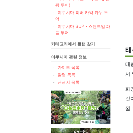
광 투어)
야쿠시마 리버 카약 카누 투
어
야쿠시마 SUP・스탠드업 패
들 투어
카테고리에서 플랜 찾기
태
야쿠시마 관련 정보
태
가이드 목록
서
칼럼 목록
관광지 목록
화
것
낄 