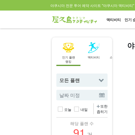
야쿠시마 전문 투어 예약 사이트 "야쿠시마 액티비티"
액티비티
인기 
야
인기 플랜
액티비티
스팟으로 찾기
랭킹
또한
오늘
내일
좁히기
해당 플랜 수
91
건