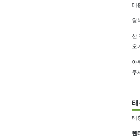
태
왕
산
오
야
쿠
태
태
렌