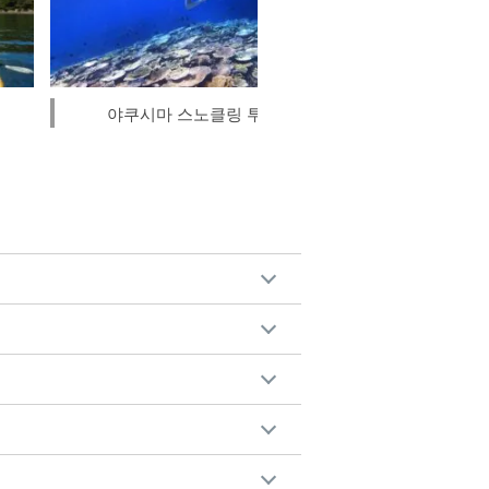
야쿠시마 스노클링 투어
야쿠시마 시라타니
레킹 투어</trp-po