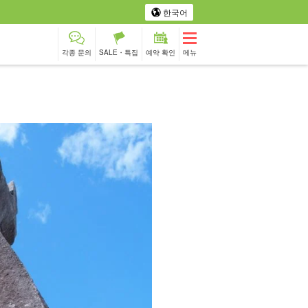
한국어
각종 문의
SALE・특집
예약 확인
메뉴
북 투어
포토투어