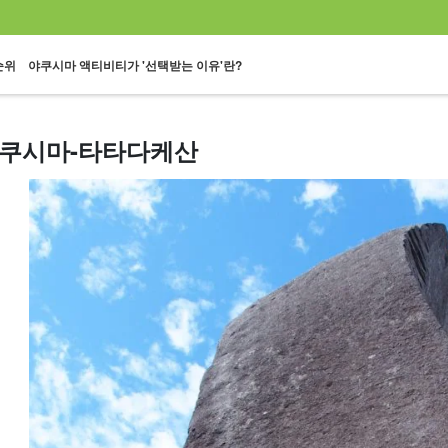
순위
야쿠시마 액티비티가 '선택받는 이유'란?
쿠시마-타타다케산
1인 참가 OK
60세 이상
트레킹
백곡운수협
조몬 삼나무 투어
바다거
플랜
참가 가능 투어
투어