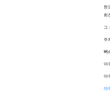
현
회
그
주
버
야
야
야