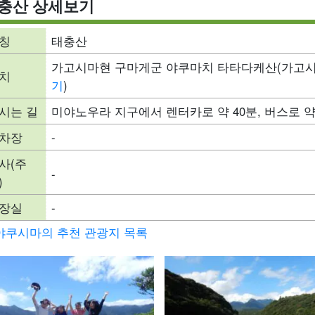
충산 상세보기
칭
태충산
가고시마현 구마게군 야쿠마치 타타다케산(가고시
치
기
)
시는 길
미야노우라 지구에서 렌터카로 약 40분, 버스로 약
차장
-
사(주
-
)
장실
-
야쿠시마의 추천 관광지 목록