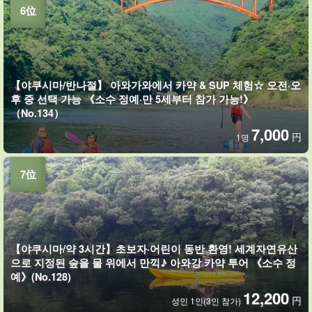
【야쿠시마/반나절】 아와가와에서 카약 & SUP 체험☆ 오전·오
후 중 선택 가능 《소수 정예·만 5세부터 참가 가능!》
（No.134）
7,000
円
1명
【야쿠시마/약 3시간】초보자·어린이 동반 환영! 세계자연유산
으로 지정된 숲을 물 위에서 만끽♪ 아와강 카약 투어 《소수 정
예》(No.128)
12,200
円
성인 1인(3인 참가)