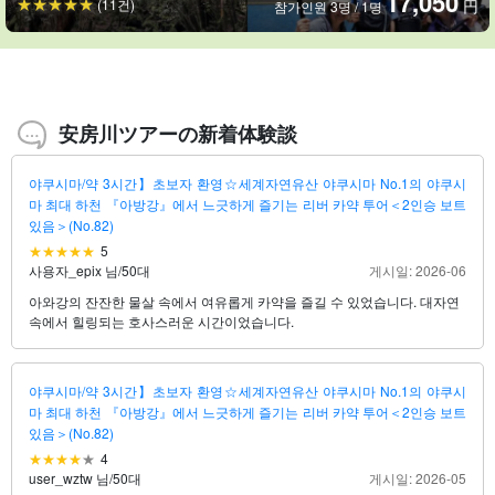
17,050
(11건)
円
참가인원 3명 / 1명
安房川ツアーの新着体験談
야쿠시마/약 3시간】초보자 환영☆세계자연유산 야쿠시마 No.1의 야쿠시
마 최대 하천 『아방강』에서 느긋하게 즐기는 리버 카약 투어＜2인승 보트
있음＞(No.82)
5
사용자_epix 님
/
50대
게시일: 2026-06
아와강의 잔잔한 물살 속에서 여유롭게 카약을 즐길 수 있었습니다. 대자연
속에서 힐링되는 호사스러운 시간이었습니다.
야쿠시마/약 3시간】초보자 환영☆세계자연유산 야쿠시마 No.1의 야쿠시
마 최대 하천 『아방강』에서 느긋하게 즐기는 리버 카약 투어＜2인승 보트
있음＞(No.82)
4
user_wztw 님
/
50대
게시일: 2026-05