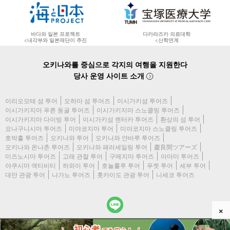
바다와 일본 프로젝트
다카라즈카 의료대학
<내각부와 일본재단이 추진
<산학연계
오키나와를 중심으로 각지의 여행을 지원한다
당사 운영 사이트 소개
이리오모테 섬 투어
오하마 섬 투어즈
이시가키섬 투어즈
이시가키지마 푸른 동굴 투어즈
이시가키지마 스노클링 투어즈
이시가키지마 다이빙 투어
이시가키섬 렌터카 투어즈
환상의 섬 투어
요나구니시마 투어즈
미야코지마 투어
미야코지마 스노클링 투어즈
호박홀 투어즈
오키나와 투어
오키나와 얀바루 투어즈
오키나와 온나촌 투어즈
오키나와 패러세일링 투어
慶良間ツアーズ
미즈노시마 투어즈
고래 관찰 투어
구메지마 투어즈
아마미 투어즈
야쿠시마 액티비티
하와이 투어
호놀룰루 투어
푸켓 투어
세부 투어
대만 관광 투어
나가노 투어즈
홋카이도 관광 투어
니세코 투어즈
×
(c) 2026 야쿠시마 액티비티 All Rights Reserved.