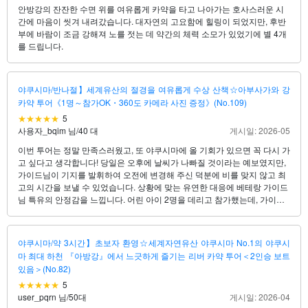
안방강의 잔잔한 수면 위를 여유롭게 카약을 타고 나아가는 호사스러운 시
간에 마음이 씻겨 내려갔습니다. 대자연의 고요함에 힐링이 되었지만, 후반
부에 바람이 조금 강해져 노를 젓는 데 약간의 체력 소모가 있었기에 별 4개
를 드립니다.
야쿠시마/반나절】세계유산의 절경을 여유롭게 수상 산책☆아부사가와 강
카약 투어《1명～참가OK・360도 카메라 사진 증정》(No.109)
5
사용자_bqim 님
/
40 대
게시일: 2026-05
이번 투어는 정말 만족스러웠고, 또 야쿠시마에 올 기회가 있으면 꼭 다시 가
고 싶다고 생각합니다! 당일은 오후에 날씨가 나빠질 것이라는 예보였지만,
가이드님이 기지를 발휘하여 오전에 변경해 주신 덕분에 비를 맞지 않고 최
고의 시간을 보낼 수 있었습니다. 상황에 맞는 유연한 대응에 베테랑 가이드
님 특유의 안정감을 느낍니다. 어린 아이 2명을 데리고 참가했는데, 가이드
님은 아이들과도 잘 어울려서 가족 모두가 안심하고 즐길 수 있었던 것이 무
엇보다도 기뻤습니다. 초보자도 이해하기 쉽도록 식물과 지층에 대해 자세
히 설명해주셔서 어른도 아이도 흥미진진했습니다. 쉬는 시간에 360도 카메
야쿠시마/약 3시간】초보자 환영☆세계자연유산 야쿠시마 No.1의 야쿠시
라로 찍어준 사진은 우리가 직접 찍을 수 없는 재미있는 사진으로 최고의 기
마 최대 하천 『아방강』에서 느긋하게 즐기는 리버 카약 투어＜2인승 보트
념품이 되었습니다! 카약에 흔들리며 올려다보는 수림의 위용은 정말 감동
있음＞(No.82)
적이었다. 환대가 넘치는 멋진 가게이니 가족 단위나 처음 방문하는 분들에
5
게도 진심으로 추천하고 싶다!
user_pqrn 님
/
50대
게시일: 2026-04