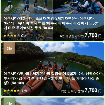
야쿠시마/약 3시간】초보자 환영☆세계자연유산 야쿠시마
No.1의 야쿠시마 최대 하천 '야쿠시마 야쿠시마 강'에서 느긋하
게 SUP 투어★사진 무료(No.83)
7,700
(7건)
円
6인 이상 참가 / 1인
야쿠시마/반나절】세계유산의 절경을 여유롭게 수상 산책☆아
부사가와 강 카약 투어《1명～참가OK・360도 카메라 사진 증
정》(No.109)
7,700
(1건)
円
1인(5인 이상 참가)