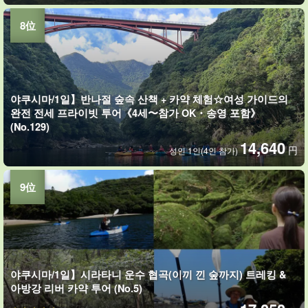
야쿠시마/1일】반나절 숲속 산책 + 카약 체험☆여성 가이드의
완전 전세 프라이빗 투어《4세〜참가 OK・송영 포함》
(No.129)
14,640
円
성인 1인(4인 참가)
야쿠시마/1일】시라타니 운수 협곡(이끼 낀 숲까지) 트레킹 &
아방강 리버 카약 투어 (No.5)