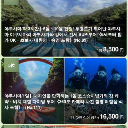
야쿠시마/약 3시간】5월～10월 한정! 투명도가 뛰어난 야쿠시
마 야쿠시마의 아부사가와 강에서 전세 SUP 투어《6세부터 참
가 OK・초보자 대환영・송영 포함》(No.89)
8,500
円
1명
야쿠시마/1일】대자연을 만끽하는 1일 코스☆아방가와 강 카
약・비치 체험 다이빙 투어《360도 카메라 사진 촬영 & 점심 식
사 포함》（No.111)
16,500
円
1인(5인 이상 참가)