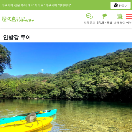
야쿠시마 전문 투어 예약 사이트 "야쿠시마 액티비티"
한국어
각종 문의
SALE・특집
예약 확인
메뉴
안방강 투어