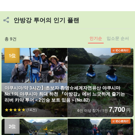
안방강 투어의 인기 플랜
인기순
입소문 순서
총 9건
야쿠시마/약 3시간】초보자 환영☆세계자연유산 야쿠시마
No.1의 야쿠시마 최대 하천 『아방강』에서 느긋하게 즐기는
리버 카약 투어＜2인승 보트 있음＞(No.82)
7,700
(14건)
円
6인 이상 참가 / 1인