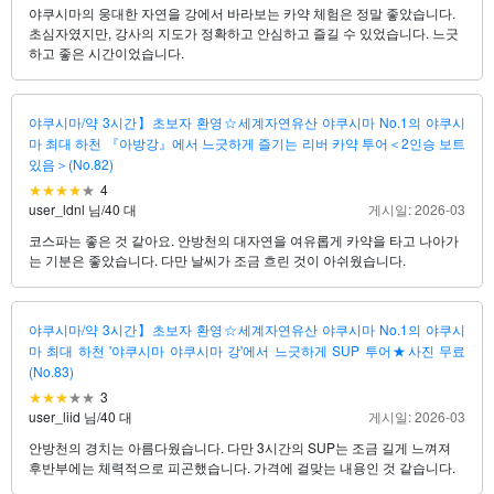
야쿠시마의 웅대한 자연을 강에서 바라보는 카약 체험은 정말 좋았습니다.
초심자였지만, 강사의 지도가 정확하고 안심하고 즐길 수 있었습니다. 느긋
하고 좋은 시간이었습니다.
야쿠시마/약 3시간】초보자 환영☆세계자연유산 야쿠시마 No.1의 야쿠시
마 최대 하천 『아방강』에서 느긋하게 즐기는 리버 카약 투어＜2인승 보트
있음＞(No.82)
4
user_ldnl 님
/
40 대
게시일: 2026-03
코스파는 좋은 것 같아요. 안방천의 대자연을 여유롭게 카약을 타고 나아가
는 기분은 좋았습니다. 다만 날씨가 조금 흐린 것이 아쉬웠습니다.
야쿠시마/약 3시간】초보자 환영☆세계자연유산 야쿠시마 No.1의 야쿠시
마 최대 하천 '야쿠시마 야쿠시마 강'에서 느긋하게 SUP 투어★사진 무료
(No.83)
3
user_liid 님
/
40 대
게시일: 2026-03
안방천의 경치는 아름다웠습니다. 다만 3시간의 SUP는 조금 길게 느껴져
후반부에는 체력적으로 피곤했습니다. 가격에 걸맞는 내용인 것 같습니다.