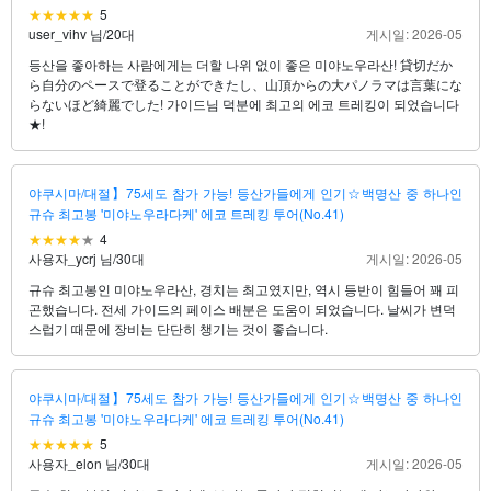
5
user_vihv 님
/
20대
게시일: 2026-05
등산을 좋아하는 사람에게는 더할 나위 없이 좋은 미야노우라산! 貸切だか
ら自分のペースで登ることができたし、山頂からの大パノラマは言葉にな
らないほど綺麗でした! 가이드님 덕분에 최고의 에코 트레킹이 되었습니다
★!
야쿠시마/대절】75세도 참가 가능! 등산가들에게 인기☆백명산 중 하나인
규슈 최고봉 '미야노우라다케' 에코 트레킹 투어(No.41)
4
사용자_ycrj 님
/
30대
게시일: 2026-05
규슈 최고봉인 미야노우라산, 경치는 최고였지만, 역시 등반이 힘들어 꽤 피
곤했습니다. 전세 가이드의 페이스 배분은 도움이 되었습니다. 날씨가 변덕
스럽기 때문에 장비는 단단히 챙기는 것이 좋습니다.
야쿠시마/대절】75세도 참가 가능! 등산가들에게 인기☆백명산 중 하나인
규슈 최고봉 '미야노우라다케' 에코 트레킹 투어(No.41)
5
사용자_elon 님
/
30대
게시일: 2026-05