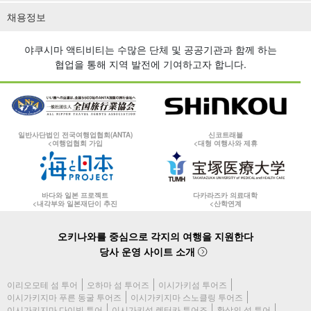
채용정보
야쿠시마 액티비티는 수많은 단체 및 공공기관과 함께 하는
협업을 통해 지역 발전에 기여하고자 합니다.
일반사단법인 전국여행업협회(ANTA)
신코트래블
<여행업협회 가입
<대형 여행사와 제휴
바다와 일본 프로젝트
다카라즈카 의료대학
<내각부와 일본재단이 추진
<산학연계
오키나와를 중심으로 각지의 여행을 지원한다
당사 운영 사이트 소개
이리오모테 섬 투어
오하마 섬 투어즈
이시가키섬 투어즈
이시가키지마 푸른 동굴 투어즈
이시가키지마 스노클링 투어즈
이시가키지마 다이빙 투어
이시가키섬 렌터카 투어즈
환상의 섬 투어