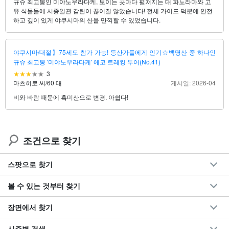
규슈 최고봉인 미야노우라다케, 보이는 곳마다 펼쳐지는 대 파노라마와 고
유 식물들에 시종일관 감탄이 끊이질 않았습니다! 전세 가이드 덕분에 안전
하고 깊이 있게 야쿠시마의 산을 만끽할 수 있었습니다.
야쿠시마/대절】75세도 참가 가능! 등산가들에게 인기☆백명산 중 하나인
규슈 최고봉 '미야노우라다케' 에코 트레킹 투어(No.41)
3
마츠히로 씨
/
60 대
게시일: 2026-04
비와 바람 때문에 흑미산으로 변경. 아쉽다!
조건으로 찾기
스팟으로 찾기
볼 수 있는 것부터 찾기
장면에서 찾기
시즌별 검색