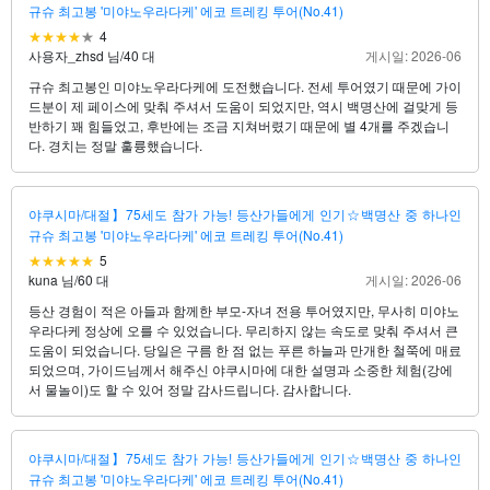
규슈 최고봉 '미야노우라다케' 에코 트레킹 투어(No.41)
4
사용자_zhsd 님
/
40 대
게시일: 2026-06
규슈 최고봉인 미야노우라다케에 도전했습니다. 전세 투어였기 때문에 가이
드분이 제 페이스에 맞춰 주셔서 도움이 되었지만, 역시 백명산에 걸맞게 등
반하기 꽤 힘들었고, 후반에는 조금 지쳐버렸기 때문에 별 4개를 주겠습니
다. 경치는 정말 훌륭했습니다.
야쿠시마/대절】75세도 참가 가능! 등산가들에게 인기☆백명산 중 하나인
규슈 최고봉 '미야노우라다케' 에코 트레킹 투어(No.41)
5
kuna 님
/
60 대
게시일: 2026-06
등산 경험이 적은 아들과 함께한 부모-자녀 전용 투어였지만, 무사히 미야노
우라다케 정상에 오를 수 있었습니다. 무리하지 않는 속도로 맞춰 주셔서 큰
도움이 되었습니다. 당일은 구름 한 점 없는 푸른 하늘과 만개한 철쭉에 매료
되었으며, 가이드님께서 해주신 야쿠시마에 대한 설명과 소중한 체험(강에
서 물놀이)도 할 수 있어 정말 감사드립니다. 감사합니다.
야쿠시마/대절】75세도 참가 가능! 등산가들에게 인기☆백명산 중 하나인
규슈 최고봉 '미야노우라다케' 에코 트레킹 투어(No.41)