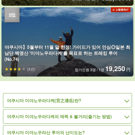
야쿠시마】5월부터 11월 말 한정! 가이드가 있어 안심◎일본 최
남단 백명산 '미야노우라다케'를 목표로 하는 트레킹 투어
(No.74)
19,250
(3건)
円
참가인원 3명 / 1명
야쿠시마 미야노우라다케(宮之浦岳)란?
야쿠시마 미야노우라다케의 매력 & 볼거리(즐기는 방법)
야쿠시마 미야노우라산 투어의 난이도는?