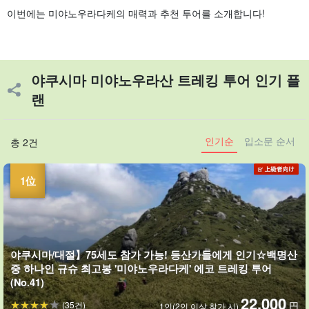
이번에는 미야노우라다케의 매력과 추천 투어를 소개합니다!
야쿠시마 미야노우라산 트레킹 투어 인기 플
랜
인기순
입소문 순서
총 2건
야쿠시마/대절】75세도 참가 가능! 등산가들에게 인기☆백명산
중 하나인 규슈 최고봉 '미야노우라다케' 에코 트레킹 투어
(No.41)
22,000
(35건)
円
1인(2인 이상 참가 시)