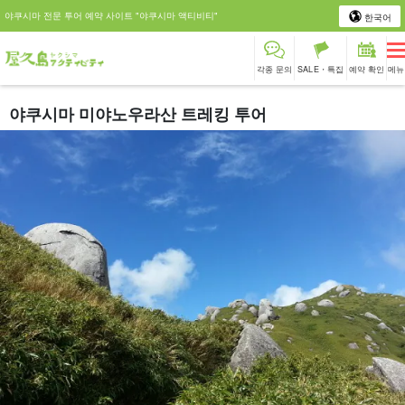
야쿠시마 전문 투어 예약 사이트 "야쿠시마 액티비티"
한국어
각종 문의
SALE・특집
예약 확인
메뉴
야쿠시마 미야노우라산 트레킹 투어