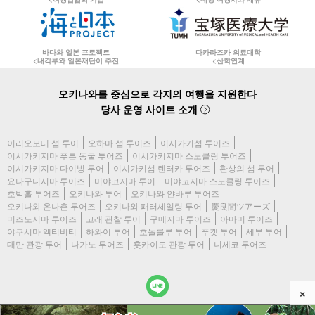
바다와 일본 프로젝트
다카라즈카 의료대학
<내각부와 일본재단이 추진
<산학연계
오키나와를 중심으로 각지의 여행을 지원한다
당사 운영 사이트 소개
이리오모테 섬 투어
오하마 섬 투어즈
이시가키섬 투어즈
이시가키지마 푸른 동굴 투어즈
이시가키지마 스노클링 투어즈
이시가키지마 다이빙 투어
이시가키섬 렌터카 투어즈
환상의 섬 투어
요나구니시마 투어즈
미야코지마 투어
미야코지마 스노클링 투어즈
호박홀 투어즈
오키나와 투어
오키나와 얀바루 투어즈
오키나와 온나촌 투어즈
오키나와 패러세일링 투어
慶良間ツアーズ
미즈노시마 투어즈
고래 관찰 투어
구메지마 투어즈
아마미 투어즈
야쿠시마 액티비티
하와이 투어
호놀룰루 투어
푸켓 투어
세부 투어
대만 관광 투어
나가노 투어즈
홋카이도 관광 투어
니세코 투어즈
×