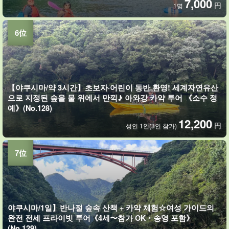
7,000
円
1명
【야쿠시마/약 3시간】초보자·어린이 동반 환영! 세계자연유산
으로 지정된 숲을 물 위에서 만끽♪ 아와강 카약 투어 《소수 정
예》(No.128)
12,200
円
성인 1인(3인 참가)
야쿠시마/1일】반나절 숲속 산책 + 카약 체험☆여성 가이드의
완전 전세 프라이빗 투어《4세〜참가 OK・송영 포함》
(No.129)