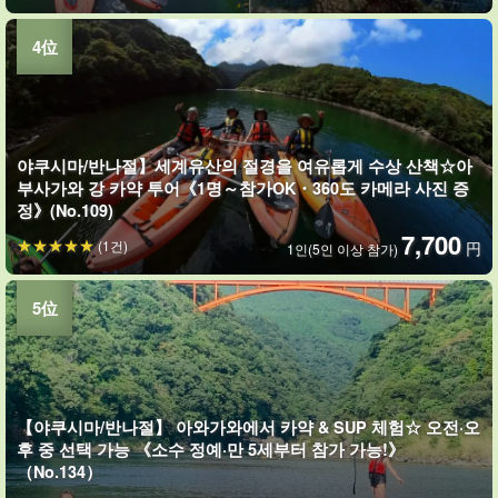
야쿠시마/반나절】세계유산의 절경을 여유롭게 수상 산책☆아
부사가와 강 카약 투어《1명～참가OK・360도 카메라 사진 증
정》(No.109)
7,700
(1건)
円
1인(5인 이상 참가)
【야쿠시마/반나절】 아와가와에서 카약 & SUP 체험☆ 오전·오
후 중 선택 가능 《소수 정예·만 5세부터 참가 가능!》
（No.134）