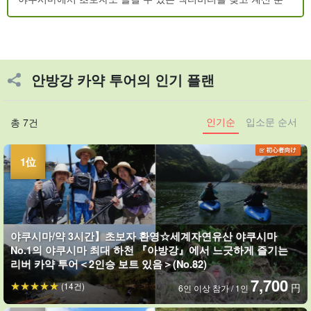
안방강 카약 투어의 인기 플랜
인기순
입소문 순서
총 7건
야쿠시마/약 3시간】초보자 환영☆세계자연유산 야쿠시마
No.1의 야쿠시마 최대 하천 『아방강』에서 느긋하게 즐기는
리버 카약 투어＜2인승 보트 있음＞(No.82)
7,700
(14건)
円
6인 이상 참가 / 1인