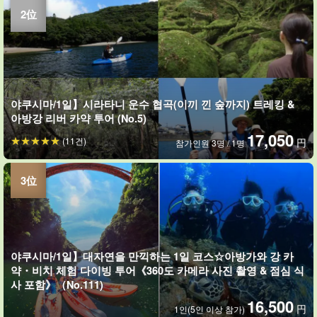
야쿠시마/1일】시라타니 운수 협곡(이끼 낀 숲까지) 트레킹 &
아방강 리버 카약 투어 (No.5)
17,050
(11건)
円
참가인원 3명 / 1명
야쿠시마/1일】대자연을 만끽하는 1일 코스☆아방가와 강 카
약・비치 체험 다이빙 투어《360도 카메라 사진 촬영 & 점심 식
사 포함》（No.111)
16,500
円
1인(5인 이상 참가)