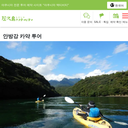
야쿠시마 전문 투어 예약 사이트 "야쿠시마 액티비티"
한국어
각종 문의
SALE・특집
예약 확인
메뉴
안방강 카약 투어