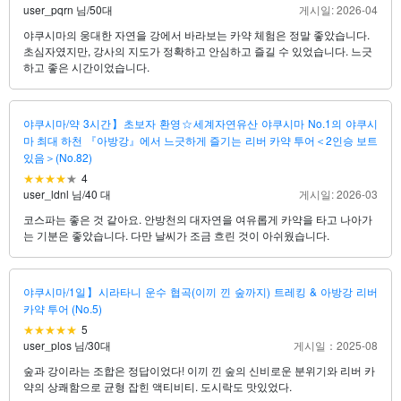
user_pqrn 님
/
50대
게시일: 2026-04
야쿠시마의 웅대한 자연을 강에서 바라보는 카약 체험은 정말 좋았습니다.
초심자였지만, 강사의 지도가 정확하고 안심하고 즐길 수 있었습니다. 느긋
하고 좋은 시간이었습니다.
야쿠시마/약 3시간】초보자 환영☆세계자연유산 야쿠시마 No.1의 야쿠시
마 최대 하천 『아방강』에서 느긋하게 즐기는 리버 카약 투어＜2인승 보트
있음＞(No.82)
4
user_ldnl 님
/
40 대
게시일: 2026-03
코스파는 좋은 것 같아요. 안방천의 대자연을 여유롭게 카약을 타고 나아가
는 기분은 좋았습니다. 다만 날씨가 조금 흐린 것이 아쉬웠습니다.
야쿠시마/1일】시라타니 운수 협곡(이끼 낀 숲까지) 트레킹 & 아방강 리버
카약 투어 (No.5)
5
user_plos 님
/
30대
게시일：2025-08
숲과 강이라는 조합은 정답이었다! 이끼 낀 숲의 신비로운 분위기와 리버 카
약의 상쾌함으로 균형 잡힌 액티비티. 도시락도 맛있었다.