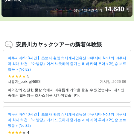
14,640
円
성인 1인(4인 참가)
安房川カヤックツアーの新着体験談
야쿠시마/약 3시간】초보자 환영☆세계자연유산 야쿠시마 No.1의 야쿠시
마 최대 하천 『아방강』에서 느긋하게 즐기는 리버 카약 투어＜2인승 보트
있음＞(No.82)
5
사용자_epix 님
/
50대
게시일: 2026-06
아와강의 잔잔한 물살 속에서 여유롭게 카약을 즐길 수 있었습니다. 대자연
속에서 힐링되는 호사스러운 시간이었습니다.
야쿠시마/약 3시간】초보자 환영☆세계자연유산 야쿠시마 No.1의 야쿠시
마 최대 하천 『아방강』에서 느긋하게 즐기는 리버 카약 투어＜2인승 보트
있음＞(No.82)
4