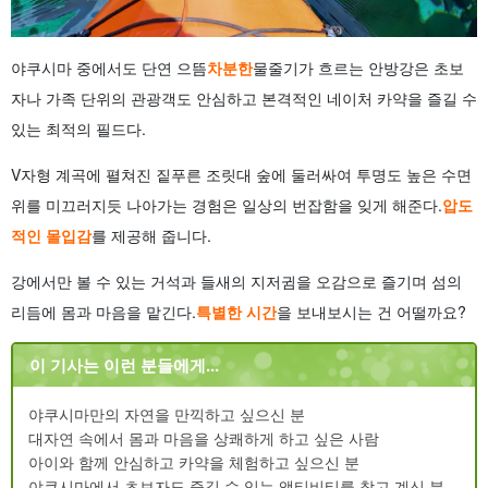
야쿠시마 중에서도 단연 으뜸
차분한
물줄기가 흐르는 안방강은 초보
자나 가족 단위의 관광객도 안심하고 본격적인 네이처 카약을 즐길 수
있는 최적의 필드다.
V자형 계곡에 펼쳐진 짙푸른 조릿대 숲에 둘러싸여 투명도 높은 수면
위를 미끄러지듯 나아가는 경험은 일상의 번잡함을 잊게 해준다.
압도
적인 몰입감
를 제공해 줍니다.
강에서만 볼 수 있는 거석과 들새의 지저귐을 오감으로 즐기며 섬의
리듬에 몸과 마음을 맡긴다.
특별한 시간
을 보내보시는 건 어떨까요?
이 기사는 이런 분들에게...
야쿠시마만의 자연을 만끽하고 싶으신 분
대자연 속에서 몸과 마음을 상쾌하게 하고 싶은 사람
아이와 함께 안심하고 카약을 체험하고 싶으신 분
야쿠시마에서 초보자도 즐길 수 있는 액티비티를 찾고 계신 분