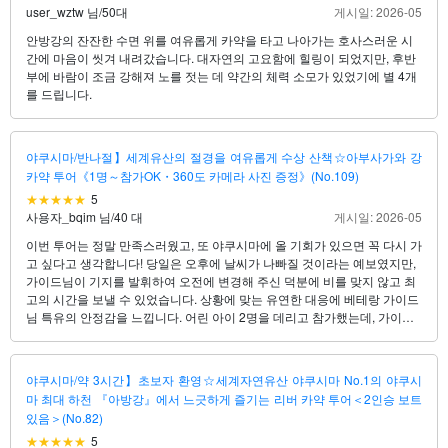
user_wztw 님
/
50대
게시일: 2026-05
안방강의 잔잔한 수면 위를 여유롭게 카약을 타고 나아가는 호사스러운 시
간에 마음이 씻겨 내려갔습니다. 대자연의 고요함에 힐링이 되었지만, 후반
부에 바람이 조금 강해져 노를 젓는 데 약간의 체력 소모가 있었기에 별 4개
를 드립니다.
야쿠시마/반나절】세계유산의 절경을 여유롭게 수상 산책☆아부사가와 강
카약 투어《1명～참가OK・360도 카메라 사진 증정》(No.109)
5
사용자_bqim 님
/
40 대
게시일: 2026-05
이번 투어는 정말 만족스러웠고, 또 야쿠시마에 올 기회가 있으면 꼭 다시 가
고 싶다고 생각합니다! 당일은 오후에 날씨가 나빠질 것이라는 예보였지만,
가이드님이 기지를 발휘하여 오전에 변경해 주신 덕분에 비를 맞지 않고 최
고의 시간을 보낼 수 있었습니다. 상황에 맞는 유연한 대응에 베테랑 가이드
님 특유의 안정감을 느낍니다. 어린 아이 2명을 데리고 참가했는데, 가이드
님은 아이들과도 잘 어울려서 가족 모두가 안심하고 즐길 수 있었던 것이 무
엇보다도 기뻤습니다. 초보자도 이해하기 쉽도록 식물과 지층에 대해 자세
히 설명해주셔서 어른도 아이도 흥미진진했습니다. 쉬는 시간에 360도 카메
야쿠시마/약 3시간】초보자 환영☆세계자연유산 야쿠시마 No.1의 야쿠시
라로 찍어준 사진은 우리가 직접 찍을 수 없는 재미있는 사진으로 최고의 기
마 최대 하천 『아방강』에서 느긋하게 즐기는 리버 카약 투어＜2인승 보트
념품이 되었습니다! 카약에 흔들리며 올려다보는 수림의 위용은 정말 감동
있음＞(No.82)
적이었다. 환대가 넘치는 멋진 가게이니 가족 단위나 처음 방문하는 분들에
5
게도 진심으로 추천하고 싶다!