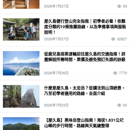
2026年7月27日
93
屋久島健行登山完全指南｜初學者必看！依難
度分類的10條推薦路線，以及準備事項與服裝
說明！
2026年7月27日
32827
從鹿兒島搭乘渡輪前往屋久島的交通指南！詳
盡解說所需時間、票價及避免預訂失誤的訣竅
2026年7月26日
7770
什麼是屋久島・太忠岳？從讀法到山頂絕景，
乃至初學者適用的路線，全面介紹
2026年7月23日
50
【屋久島】黑味岳登山指南！海拔1,831公尺
山峰的步行時間、路線與天氣總整理