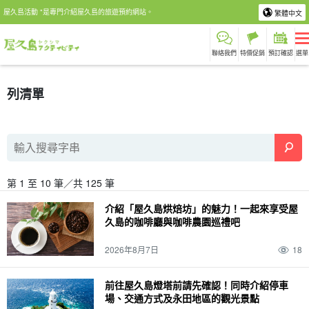
屋久島活動 "是專門介紹屋久島的旅遊預約網站。
繁體中文
聯絡我們
特價促銷
預訂確認
選單
列清單
第 1 至 10 筆／共 125 筆
介紹「屋久島烘焙坊」的魅力！一起來享受屋
久島的咖啡廳與咖啡農園巡禮吧
2026年8月7日
18
前往屋久島燈塔前請先確認！同時介紹停車
場、交通方式及永田地區的觀光景點