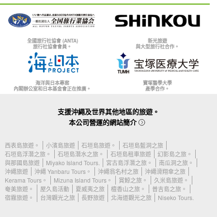
全國旅行社協會 (ANTA)
新光旅遊
旅行社協會會員。
與大型旅行社合作。
海洋與日本專案
寶塚醫學大學
內閣辦公室和日本基金會正在推廣。
產學合作。
支援沖繩及世界其他地區的旅遊。
本公司營運的網站簡介
西表島旅遊。
小濱島旅遊
石垣島旅遊。
石垣島藍洞之旅
石垣島浮潛之旅。
石垣島潛水之旅。
石垣島租車旅遊
幻影島之旅。
與那國島旅遊
Miyako Island Tours.
宮古島浮潛之旅。
南瓜洞之旅。
沖繩旅遊
沖繩 Yanbaru Tours。
沖繩翁名村之旅
沖繩滑翔傘之旅
Kerama Tours。
Mizuna Island Tours。
賞鯨之旅。
久米島旅遊。
奄美旅遊。
屋久島活動
夏威夷之旅
檀香山之旅。
普吉島之旅。
宿霧旅遊。
台灣觀光之旅
長野旅遊
北海道觀光之旅
Niseko Tours.