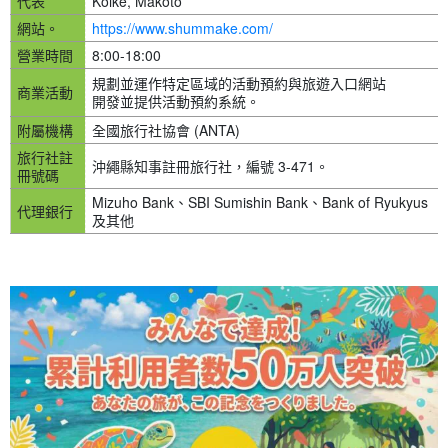
代表
Koike, Makoto
網站。
https://www.shummake.com/
營業時間
8:00-18:00
規劃並運作特定區域的活動預約與旅遊入口網站
商業活動
開發並提供活動預約系統。
附屬機構
全國旅行社協會 (ANTA)
旅行社註
沖繩縣知事註冊旅行社，編號 3-471。
冊號碼
Mizuho Bank、SBI Sumishin Bank、Bank of Ryukyus
代理銀行
及其他