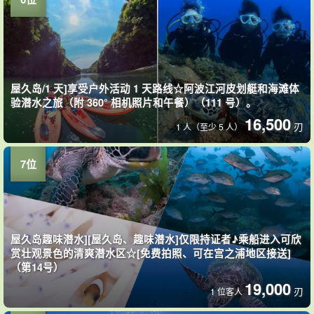
屋久岛/1 天]享受户外活动 1 天路线☆阿波江河皮划艇和海滩体
验潜水之旅（附 360° 相机照片和午餐）（111 号）。
16,500
刃
1 人（至少 5 人）
屋久岛趣味潜水][屋久岛、趣味潜水]仅限持证者♪乘船进入可欣
赏壮观景色的清爽潜水区☆[免费拍照、可在宫之浦地区接送]
（第14号）
19,000
刃
1 位客人