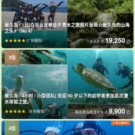
屋久岛 / 1日]白谷云水峡徒步潜水之旅照片呈现☆屋久岛的山海
之乐♪（No.4）
19,250
(7 份报告）
刃
3 人/1 人
屋久岛 / 4小时 / 小型团队] 欢迎 60 岁以下的初学者参加此次潜
水体验之旅。
9,900
（6 份报告）
刃
每名参与者至少 6 人