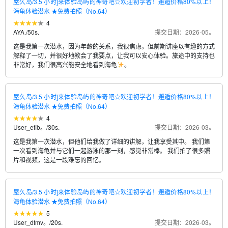
屋久岛/3.5 小时]来体验岛屿的神奇吧☆欢迎初学者！邂逅价格80%以上！
海龟体验潜水 ★免费拍照（No.64）
4
AYA.
/
50s.
提交日期：2026-05。
这是我第一次潜水，因为年龄的关系，我很焦虑，但前期讲座以有趣的方式
解释了一切，并很好地教会了我要点，让我可以安心体验。旅途中的支持也
非常好，我们很高兴能安全地看到海龟
。
屋久岛/3.5 小时]来体验岛屿的神奇吧☆欢迎初学者！邂逅价格80%以上！
海龟体验潜水 ★免费拍照（No.64）
4
User_efib。
/
30s.
提交日期：2026-03。
这是我第一次潜水，但他们给我做了详细的讲解，让我享受其中。 我们第
一次看到海龟并与它们一起游泳的那一刻，感觉非常棒。 我们拍了很多照
片和视频，这是一段难忘的回忆。
屋久岛/3.5 小时]来体验岛屿的神奇吧☆欢迎初学者！邂逅价格80%以上！
海龟体验潜水 ★免费拍照（No.64）
5
User_dfmv。
/
20s.
提交日期：2026-03。