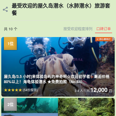
最受欢迎的屋久岛潜水（水肺潜水）旅游套
餐
按受欢迎程度排列
口碑订单
共 10 个
屋久岛/3.5 小时]来体验岛屿的神奇吧☆欢迎初学者！邂逅价格
80%以上！海龟体验潜水 ★免费拍照（No.64）
12,000
(54份报告)
刃
3-4 人/1 人