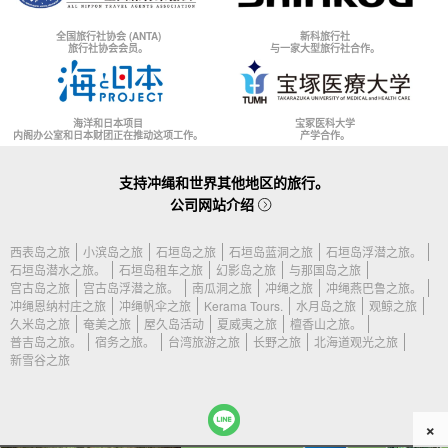
全国旅行社协会 (ANTA)
新科旅行社
旅行社协会会员。
与一家大型旅行社合作。
海洋和日本项目
宝冢医科大学
内阁办公室和日本财团正在推动这项工作。
产学合作。
支持冲绳和世界其他地区的旅行。
公司网站介绍
西表岛之旅
小滨岛之旅
石垣岛之旅
石垣岛蓝洞之旅
石垣岛浮潜之旅。
石垣岛潜水之旅。
石垣岛租车之旅
幻影岛之旅
与那国岛之旅
宫古岛之旅
宫古岛浮潜之旅。
南瓜洞之旅
冲绳之旅
冲绳燕巴鲁之旅。
冲绳恩纳村庄之旅
冲绳帆伞之旅
Kerama Tours.
水月岛之旅
观鲸之旅
久米岛之旅
奄美之旅
屋久岛活动
夏威夷之旅
檀香山之旅。
普吉岛之旅。
宿务之旅。
台湾旅游之旅
长野之旅
北海道观光之旅
新雪谷之旅
×