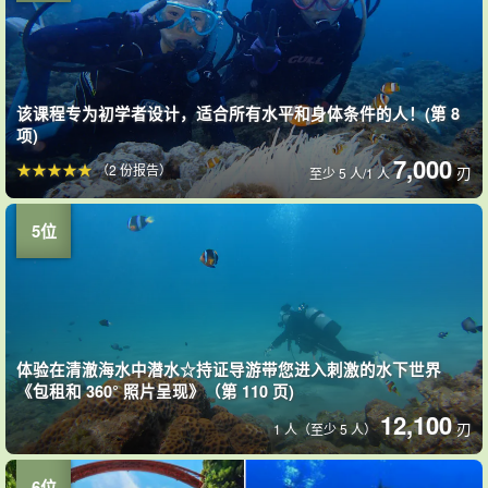
该课程专为初学者设计，适合所有水平和身体条件的人！(第 8
项)
7,000
（2 份报告）
刃
至少 5 人/1 人
体验在清澈海水中潜水☆持证导游带您进入刺激的水下世界
《包租和 360° 照片呈现》（第 110 页)
12,100
刃
1 人（至少 5 人）