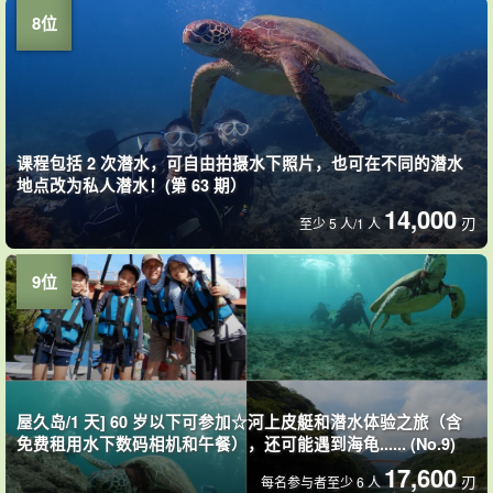
课程包括 2 次潜水，可自由拍摄水下照片，也可在不同的潜水
地点改为私人潜水！(第 63 期）
14,000
刃
至少 5 人/1 人
屋久岛/1 天] 60 岁以下可参加☆河上皮艇和潜水体验之旅（含
免费租用水下数码相机和午餐），还可能遇到海龟...... (No.9)
17,600
刃
每名参与者至少 6 人