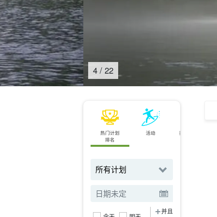
4
/
22
热门计划
活动
按地点搜索
排名
并且
今天
明天