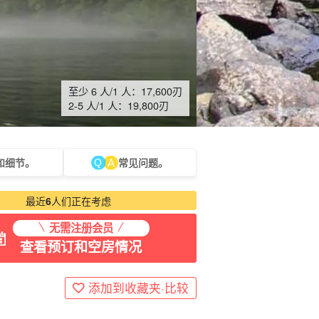
至少 6 人/1 人：
17,600
刃
2-5 人/1 人：
19,800
刃
和细节。
常见问题。
龟之旅
摄影之旅
最近
6
人们正在考虑
无需注册会员
查看预订和空房情况
添加到收藏夹·比较