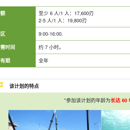
金额
至少 6 人/1 人：
17,600
刃
2-5 人/1 人：
19,800
刃
时区
9:00-16:00.
所需时间
约 7 小时。
持有期
全年
该计划的特点
*参加该计划的年龄为
长达 60