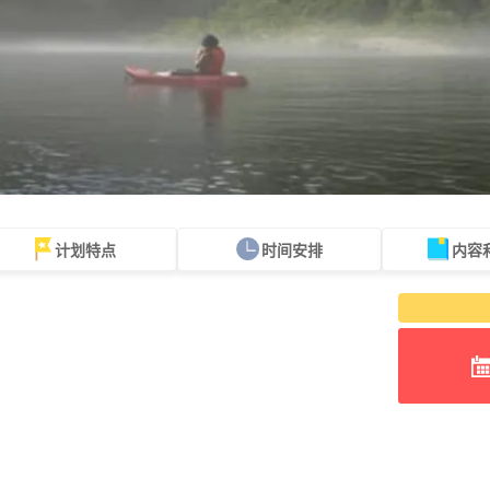
计划特点
时间安排
内容
一人参与即可
60 岁及以上
徒步旅行
白谷云水峡
绳文雪松之旅
海
规划
提供游览
观光