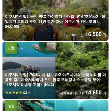
야쿠시마/1일】공인 PRO 가이드가 안내합니다! '조몬스기' 당
일치기 트레킹 투어《1인 참가 OK・야쿠시마 간식 포함》
(No.100)
16,500
円
1인 (10세 이상)
야쿠시마/1일】70세까지 참가 OK! 야쿠시마의 산과 바다를 마
음껏 즐기자☆시라타니 운수 협곡 트레킹 & 스노클링 투어
《도시락 & 송영 포함》(No.3)
14,850
(23건)
円
참가인원 3명 / 1명