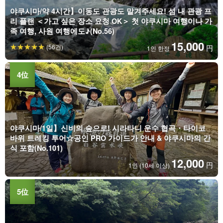
야쿠시마/약 4시간】이동도 관광도 맡겨주세요! 섬 내 관광 프
리 플랜 ＜가고 싶은 장소 요청 OK＞ 첫 야쿠시마 여행이나 가
족 여행, 사원 여행에도♪(No.56)
15,000
(56건)
円
1인 한정
야쿠시마/1일】신비의 숲으로! 시라타니 운수 협곡・타이코
바위 트레킹 투어☆공인 PRO 가이드가 안내 & 야쿠시마의 간
식 포함(No.101)
12,000
円
1인 (10세 이상)