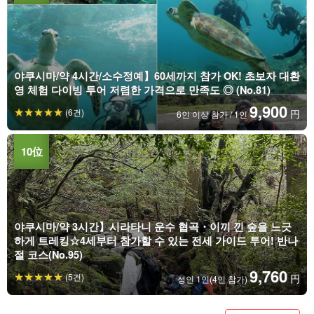
야쿠시마/약 4시간/소수정예】60세까지 참가 OK! 초보자 대환
영 체험 다이빙 투어 저렴한 가격으로 만족도 ◎ (No.81)
9,900
(6건)
円
6인 이상 참가 / 1인
야쿠시마/약 3시간】시라타니 운수 협곡・이끼 낀 숲을 느긋
하게 트레킹☆4세부터 참가할 수 있는 전세 가이드 투어! 반나
절 코스(No.95)
9,760
(5건)
円
성인 1인(4인 참가)