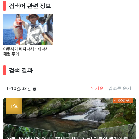
검색어 관련 정보
야쿠시마 바다낚시・배낚시
체험 투어
검색 결과
인기순
입소문 순서
1~10건/32건 중
야쿠시마/반나절 전세】75세도 참가 가능! 영화의 배경이 된