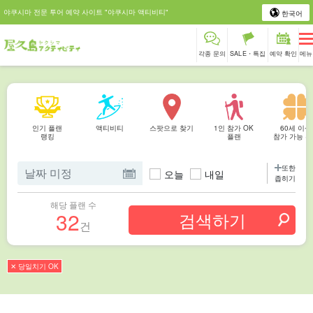
야쿠시마 전문 투어 예약 사이트 "야쿠시마 액티비티"
한국어
각종 문의
SALE・특집
예약 확인
메뉴
인기 플랜
액티비티
스팟으로 찾기
1인 참가 OK
60세 이상
랭킹
플랜
참가 가능 
또한
오늘
내일
좁히기
해당 플랜 수
32
건
✕ 당일치기 OK