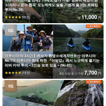
'시라타니 운수 협곡' 모노케케노 숲을 가볍게 즐기는 트레킹
투어(No.39)
11,000
(72건)
円
1명
야쿠시마/약 3시간】초보자 환영☆세계자연유산 야쿠시마
No.1의 야쿠시마 최대 하천 『아방강』에서 느긋하게 즐기는
리버 카약 투어＜2인승 보트 있음＞(No.82)
7,700
(14건)
円
6인 이상 참가 / 1인