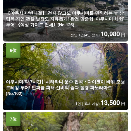
【야쿠시마/반나절】 걷지 않고도 야쿠시마를 만끽하는 ☆ 삼
림욕·자연 관찰·낮잠도 자유롭게! 완전 맞춤형 ‘야쿠시마 체험’
투어 《여성 가이드·전세》(No.126)
10,980
円
성인 1인(4인 참가)
야쿠시마/약 7시간】시라타니 운수 협곡・다이코이 바위 모닝
트레킹 투어! 인파를 피해 신비의 숲과 절경 파노라마로
(No.102)
13,500
円
1인 (10세 이상)