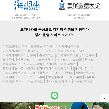
바다와 일본 프로젝트
다카라즈카 의료대학
<내각부와 일본재단이 추진
<산학연계
오키나와를 중심으로 각지의 여행을 지원한다
당사 운영 사이트 소개
이리오모테 섬 투어
오하마 섬 투어즈
이시가키섬 투어즈
이시가키지마 푸른 동굴 투어즈
이시가키지마 스노클링 투어즈
이시가키지마 다이빙 투어
이시가키섬 렌터카 투어즈
환상의 섬 투어
요나구니시마 투어즈
미야코지마 투어
미야코지마 스노클링 투어즈
호박홀 투어즈
오키나와 투어
오키나와 얀바루 투어즈
오키나와 온나촌 투어즈
오키나와 패러세일링 투어
慶良間ツアーズ
미즈노시마 투어즈
고래 관찰 투어
구메지마 투어즈
아마미 투어즈
야쿠시마 액티비티
하와이 투어
호놀룰루 투어
푸켓 투어
세부 투어
대만 관광 투어
나가노 투어즈
홋카이도 관광 투어
니세코 투어즈
×
(c) 2026 야쿠시마 액티비티 All Rights Reserved.