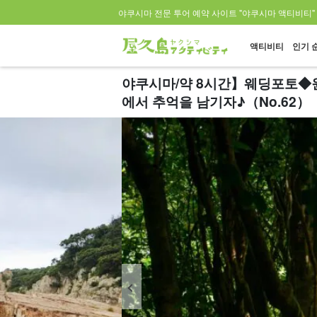
야쿠시마 전문 투어 예약 사이트 "야쿠시마 액티비티"
액티비티
인기 
야쿠시마/약 8시간】웨딩포토◆원
에서 추억을 남기자♪（No.62）（