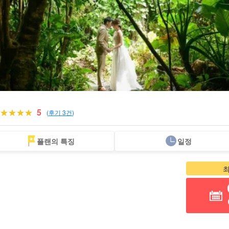
5
(
후기 3건
)
플랜의 특징
일정
1인 참가 OK
60세 이상
트레킹
백곡운수협
조몬 삼나무 투어
바다거
플랜
참가 가능 투어
투어