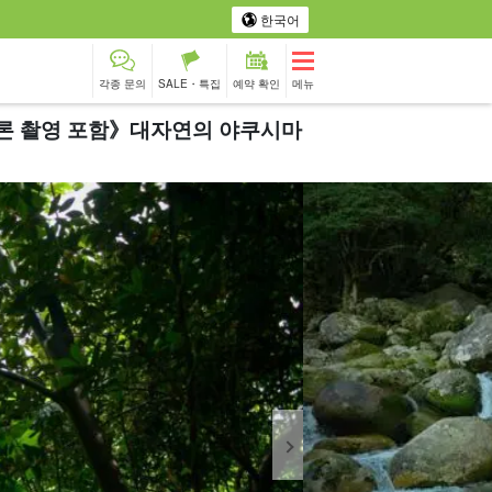
한국어
각종 문의
SALE・특집
예약 확인
메뉴
드론 촬영 포함》대자연의 야쿠시마