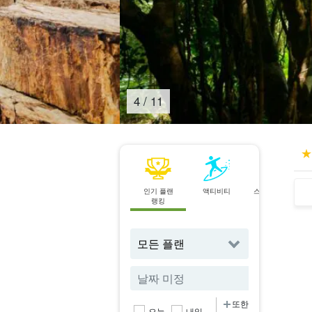
4
/
11
인기 플랜
액티비티
스팟으로 찾기
랭킹
또한
오늘
내일