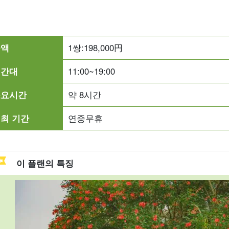
금액
1쌍:
198,000
円
시간대
11:00~19:00
소요시간
약 8시간
최 기간
연중무휴
이 플랜의 특징