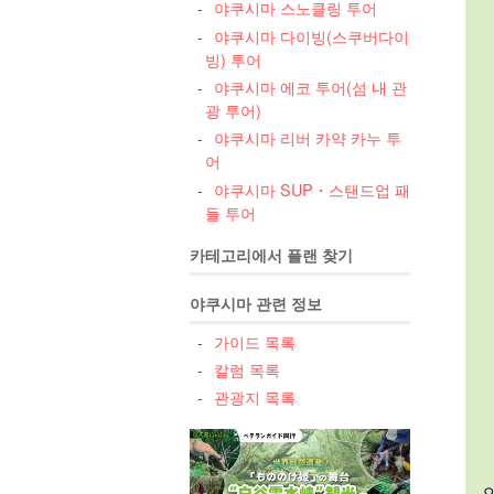
야쿠시마 스노클링 투어
야쿠시마 다이빙(스쿠버다이
빙) 투어
야쿠시마 에코 투어(섬 내 관
광 투어)
야쿠시마 리버 카약 카누 투
어
야쿠시마 SUP・스탠드업 패
들 투어
카테고리에서 플랜 찾기
야쿠시마 관련 정보
가이드 목록
칼럼 목록
관광지 목록