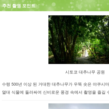
추천 촬영 포인트
시토코 대추나무 공원
수령 500년 이상 된 거대한 대추나무가 우뚝 솟은 야쿠시마
열대 식물에 둘러싸여 신비로운 풍경 속에서 촬영을 즐길 수