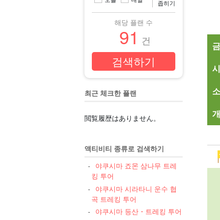
좁히기
해당 플랜 수
91
건
최근 체크한 플랜
개
閲覧履歴はありません。
액티비티 종류로 검색하기
야쿠시마 죠몬 삼나무 트레
킹 투어
야쿠시마 시라타니 운수 협
곡 트레킹 투어
야쿠시마 등산・트레킹 투어