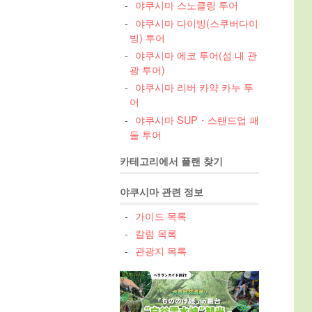
야쿠시마 스노클링 투어
야쿠시마 다이빙(스쿠버다이
빙) 투어
야쿠시마 에코 투어(섬 내 관
광 투어)
야쿠시마 리버 카약 카누 투
어
야쿠시마 SUP・스탠드업 패
들 투어
카테고리에서 플랜 찾기
야쿠시마 관련 정보
가이드 목록
칼럼 목록
관광지 목록