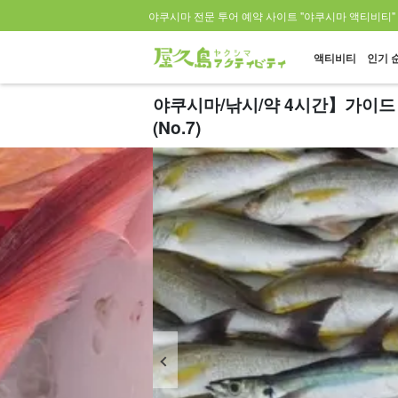
야쿠시마 전문 투어 예약 사이트 "야쿠시마 액티비티"
액티비티
인기 
야쿠시마/낚시/약 4시간】가이드 
(No.7)