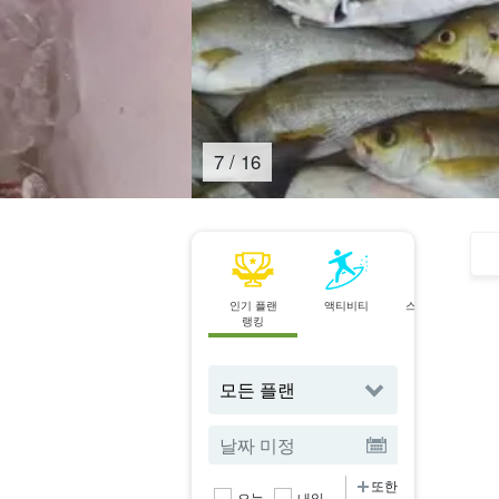
8
/
16
인기 플랜
액티비티
스팟으로 찾기
랭킹
또한
오늘
내일