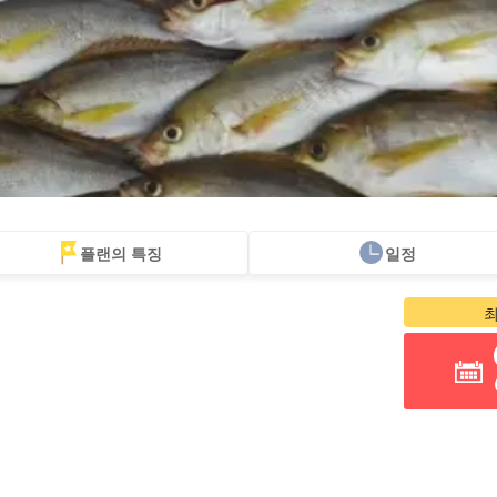
플랜의 특징
일정
1인 참가 OK
60세 이상
트레킹
백곡운수협
조몬 삼나무 투어
바다거
플랜
참가 가능 투어
투어