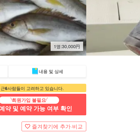
1명:
30,000
円
내용 및 상세
북 투어
포토투어
최근
6
사람들이 고려하고 있습니다.
회원가입 불필요
예약 및 예약 가능 여부 확인
즐겨찾기에 추가·비교