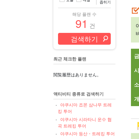
좁히기
해당 플랜 수
91
건
최근 체크한 플랜
閲覧履歴はありません。
액티비티 종류로 검색하기
개
야쿠시마 죠몬 삼나무 트레
킹 투어
야쿠시마 시라타니 운수 협
곡 트레킹 투어
야쿠시마 등산・트레킹 투어