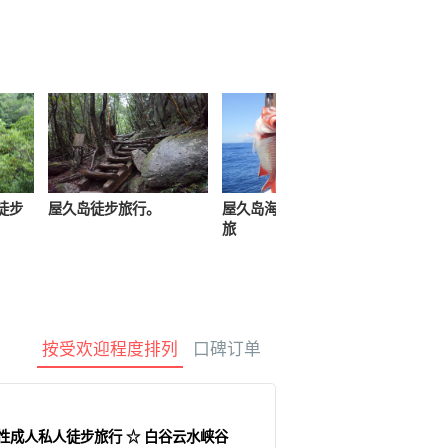
龟之旅
摄影之旅
徒步
屋久岛徒步旅行。
屋久岛海钓和船钓体验之
屋久岛
旅
按受欢迎程度排列
口碑订单
 女性成人私人徒步旅行 ☆ 白谷云水峡谷