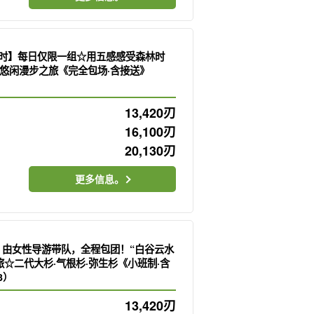
小时】每日仅限一组☆用五感感受森林时
悠闲漫步之旅《完全包场·含接送》
13,420
刃
16,100
刃
20,130
刃
更多信息。
】由女性导游带队，全程包团！“白谷云水
旅☆二代大杉·气根杉·弥生杉《小班制·含
3）
13,420
刃