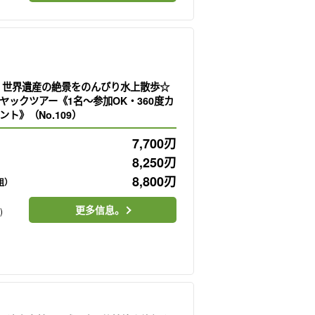
】世界遺産の絶景をのんびり水上散歩☆
ヤックツアー《1名～参加OK・360度カ
ト》（No.109）
7,700
刃
8,250
刃
）
8,800
刃
一组）
更多信息。
)