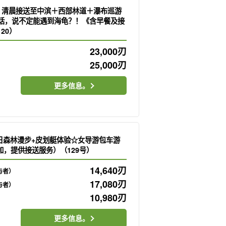
】清晨接送至中滨＋西部林道＋瀑布巡游
话，说不定能遇到海龟？！《含早餐及接
20）
23,000
刃
25,000
刃
更多信息。
 半日森林漫步+皮划艇体验☆女导游包车游
加，提供接送服务）（129号）
14,640
刃
与者）
17,080
刃
与者）
10,980
刃
更多信息。