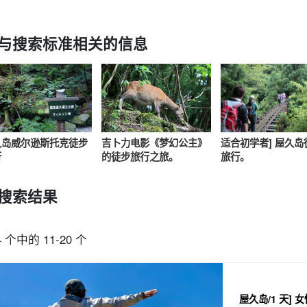
与搜索标准相关的信息
一人参与即可
60 岁及以上
徒步旅行
白谷云水峡
绳文雪松之旅
海
规划
提供游览
观光
久岛威尔逊斯托克徒步
吉卜力电影《梦幻公主》
适合初学者] 屋久岛
行
的徒步旅行之旅。
旅行。
搜索结果
4 个中的 11-20 个
屋久岛/1 天]