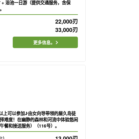
小时 + 浴池一日游（提供交通服务，含保
）。
22,000
刃
33,000
刃
更多信息。
6岁以上可以参加♪由女向导带领的屋久岛徒
择难度！在幽静的森林和河流中体验悠闲
午餐和接送服务）（116号）。
13,000
刃
上）