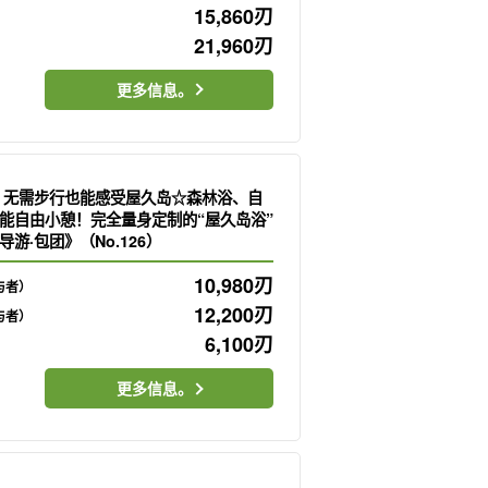
15,860
刃
21,960
刃
更多信息。
】无需步行也能感受屋久岛☆森林浴、自
能自由小憩！完全量身定制的“屋久岛浴”
游·包团》（No.126）
10,980
刃
与者）
12,200
刃
与者）
6,100
刃
更多信息。