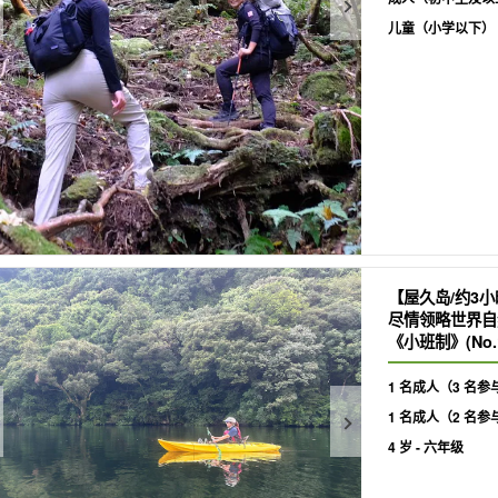
儿童（小学以下）
【屋久岛/约3
尽情领略世界自
《小班制》(No.1
1 名成人（3 名参
1 名成人（2 名参
4 岁 - 六年级