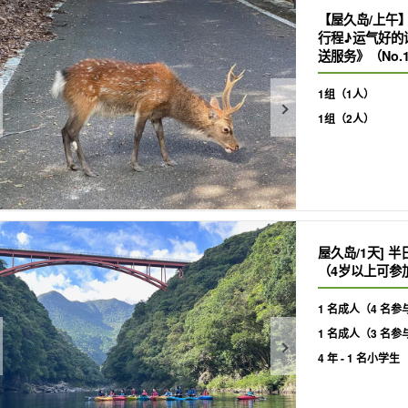
【屋久岛/上午
行程♪运气好的
送服务》（No.1
1组（1人）
1组（2人）
屋久岛/1天]
（4岁以上可参
1 名成人（4 名参
1 名成人（3 名参
4 年 - 1 名小学生