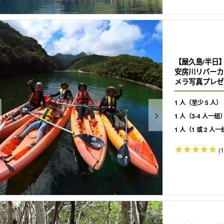
【屋久島/半日
安房川リバーカ
メラ写真プレゼン
1 人（至少 5 人）
1 人（3-4 人一组
1 人（1 或 2 人
(1