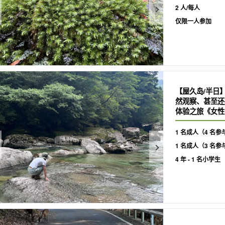
2 人/每人
仅限一人参加
【屋久岛/半日
然观察、甚至还
体验之旅《女性导
1 名成人（4 名参
1 名成人（3 名参
4 年 - 1 名小学生