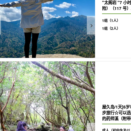
"太阁岩 "7 
险）（117 号
1组（1人）
1组（2人）
屋久岛/1天]
步旅行☆可以选
的药师溪（附带
成人（初中生及以