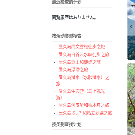
最近检查的计划
閲覧履歴はありません。
按活动类型搜索
屋久岛绳文雪松徒步之旅
屋久岛白谷云水峡徒步之旅
屋久岛登山和徒步之旅
屋久岛浮潜之旅
屋久岛潜水（水肺潜水）之
旅
屋久岛生态游（岛上观光
游）
屋久岛河皮艇和独木舟之旅
屋久岛 SUP 和站立划桨之旅
按类别查找计划