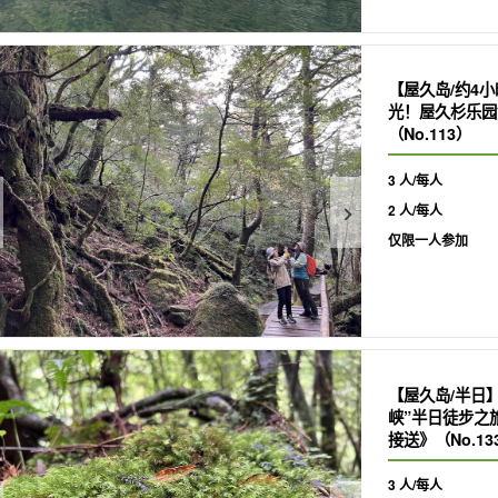
【屋久岛/约4
光！屋久杉乐园
（No.113）
3 人/每人
2 人/每人
仅限一人参加
【屋久岛/半日
峡”半日徒步之
接送》（No.13
3 人/每人