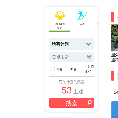
热门计划
活动
按地点搜索
排名
屋
旅
并且
今天
明天
收窄
有关计划的数量
53
上述
5