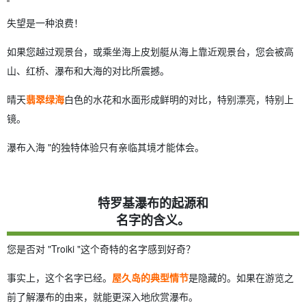
失望是一种浪费！
如果您越过观景台，或乘坐海上皮划艇从海上靠近观景台，您会被高
山、红桥、瀑布和大海的对比所震撼。
晴天
翡翠绿海
白色的水花和水面形成鲜明的对比，特别漂亮，特别上
镜。
瀑布入海 "的独特体验只有亲临其境才能体会。
特罗基瀑布的起源和
名字的含义。
您是否对 "Troiki "这个奇特的名字感到好奇？
事实上，这个名字已经。
屋久岛的典型情节
是隐藏的。如果在游览之
前了解瀑布的由来，就能更深入地欣赏瀑布。