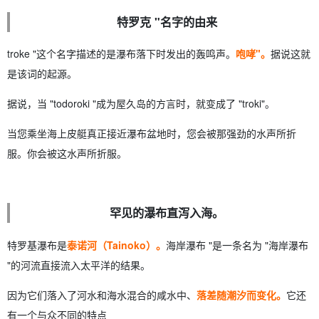
特罗克 "名字的由来
troke "这个名字描述的是瀑布落下时发出的轰鸣声。
咆哮"。
据说这就
是该词的起源。
据说，当 "todoroki "成为屋久岛的方言时，就变成了 "troki"。
当您乘坐海上皮艇真正接近瀑布盆地时，您会被那强劲的水声所折
服。你会被这水声所折服。
罕见的瀑布直泻入海。
特罗基瀑布是
泰诺河（Tainoko）。
海岸瀑布 "是一条名为 "海岸瀑布
"的河流直接流入太平洋的结果。
因为它们落入了河水和海水混合的咸水中、
落差随潮汐而变化。
它还
有一个与众不同的特点