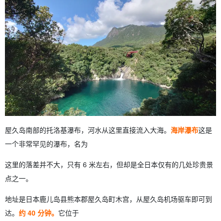
5
乘坐皮划艇 体验抵达特罗基瀑布。
5.1
皮划艇之旅的魅力
5.2
皮划艇游览的大致时间和价格
6
游览特罗基瀑布时。 注意事项和携带物品
6.1
适合观光的季节和时间
6.2
穿着和携带要点
7
关于特罗基瀑布 常见问题
8
摘要
屋久岛南部的托洛基瀑布，河水从这里直接流入大海。
海岸瀑布
这是
一个非常罕见的瀑布，名为
这里的落差并不大，只有 6 米左右，但却是全日本仅有的几处珍贵景
点之一。
地址是日本鹿儿岛县熊本郡屋久岛町木宫，从屋久岛机场驱车即可到
达。
约 40 分钟。
它位于