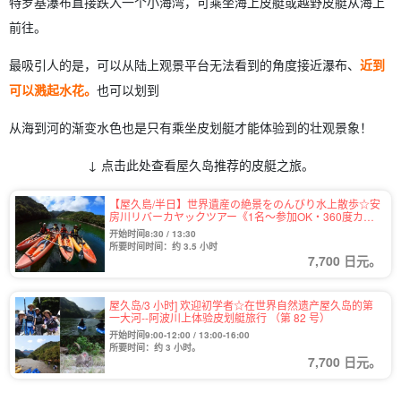
特罗基瀑布直接跌入一个小海湾，可乘坐海上皮艇或越野皮艇从海上
前往。
最吸引人的是，可以从陆上观景平台无法看到的角度接近瀑布、
近到
可以溅起水花。
也可以划到
从海到河的渐变水色也是只有乘坐皮划艇才能体验到的壮观景象！
↓ 点击此处查看屋久岛推荐的皮艇之旅。
【屋久島/半日】世界遺産の絶景をのんびり水上散歩☆安
房川リバーカヤックツアー《1名～参加OK・360度カメ
ラ写真プレゼント》（No.109）
开始时间8:30 / 13:30
所要时间时间：约 3.5 小时
7,700 日元。
屋久岛/3 小时] 欢迎初学者☆在世界自然遗产屋久岛的第
一大河--阿波川上体验皮划艇旅行 （第 82 号）
开始时间9:00-12:00 / 13:00-16:00
所要时间：约 3 小时。
7,700 日元。