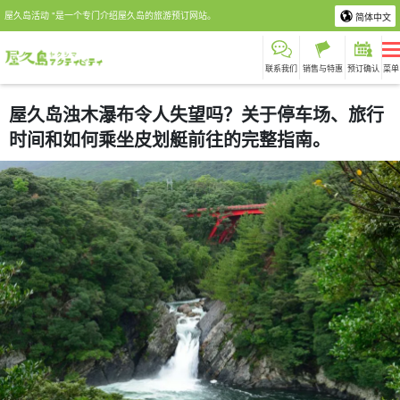
屋久岛活动 "是一个专门介绍屋久岛的旅游预订网站。
简体中文
联系我们
销售与特惠
预订确认
菜单
屋久岛浊木瀑布令人失望吗？关于停车场、旅行
时间和如何乘坐皮划艇前往的完整指南。