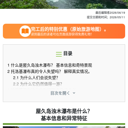
最后编辑者
2026/06/19
提交日期和时间；
2026/05/11
完工后的特别优惠（原始旅游地图）。
读到最后的读者可在页面底部获得免费礼物！
目录
1
什么是屋久岛浊木瀑布？ 基本信息和奇特景观
2
托洛基瀑布真的令人失望吗？ 解释真实情况。
2.1
为什么人们会说失望？
2.2
为什么它仍然值得一游？
3
特罗基瀑布的由来和起源 名称的含义
目次を開く
3.1
特罗克 "名字的由来
3.2
罕见的瀑布直泻入海。
4
前往特罗基瀑布 路线和交通
屋久岛浊木瀑布是什么？
4.1
行车路线和停车信息
基本信息和异常特征
4.2
从停车场到观景平台
4.3
大约所需时间