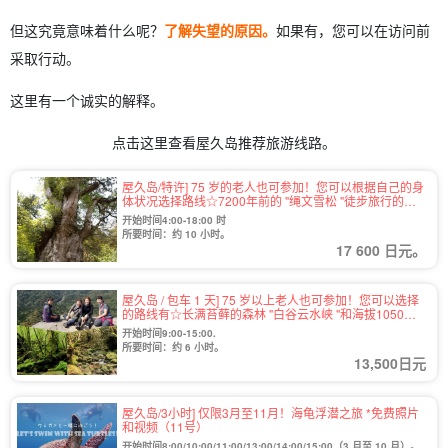
但这究竟意味着什么呢？
了解失望的原因。
如果有，您可以在访问前
采取行动。
这里有一个诚实的解释。
点击这里查看屋久岛推荐旅游线路。
屋久岛/特许] 75 岁的老人也可参加！您可以根据自己的身
体状况选择路线☆7200年前的 "绳文雪松 "徒步旅行的估
计年龄（第38号）
开始时间4:00-18:00 时
所要时间：约 10 小时。
17 600 日元。
屋久岛 / 包车 1 天] 75 岁以上老人也可参加！您可以选择
的路线有☆长满苔藓的森林 "白谷云水峡 "和海拔1050米
的壮观景色 "太阁岩 "徒步旅行路线（40号）。
开始时间9:00-15:00.
所要时间：约 6 小时。
13,500日元
屋久岛/3小时] 仅限3月至11月！海龟浮潜之旅 *免费照片
和视频（11号）
开始时间8:00/10:00/11:00/13:00/14:00/15:00（3 月至 10 月）。