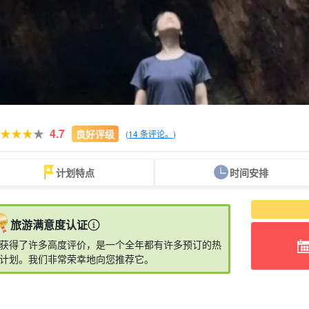
4.7
良好评级
(
14 条评论。
)
计划特点
时间安排
一人参与即可
60 岁及以上
徒步旅行
白谷云水峡
绳文雪松之旅
海
规划
提供游览
观光
旅游满意度认证
获得了许多高度评价，是一个全年都有许多预订的热
计划。我们非常荣幸地向您推荐它。