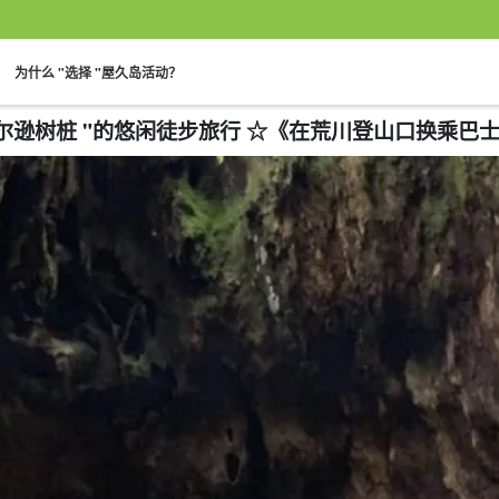
。
。
为什么 "选择 "屋久岛活动？
"威尔逊树桩 "的悠闲徒步旅行 ☆《在荒川登山口换乘巴