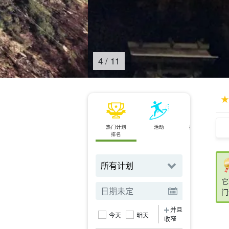
4
/
11
热门计划
活动
按地点搜索
排名
它
门
并且
今天
明天
收窄