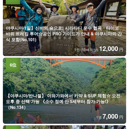
야쿠시마/1일】신비의 숲으로! 시라타니 운수 협곡・타이코
바위 트레킹 투어☆공인 PRO 가이드가 안내 & 야쿠시마의 간
식 포함(No.101)
12,000
円
1인 (10세 이상)
【야쿠시마/반나절】 아와가와에서 카약 & SUP 체험☆ 오전·
오후 중 선택 가능 《소수 정예·만 5세부터 참가 가능!》
（No.134）
7,000
円
1명