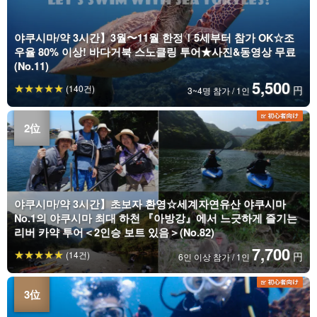
야쿠시마/약 3시간】3월〜11월 한정！5세부터 참가 OK☆조
우율 80% 이상! 바다거북 스노클링 투어★사진&동영상 무료
(No.11)
5,500
(140건)
円
3~4명 참가 / 1인
야쿠시마/약 3시간】초보자 환영☆세계자연유산 야쿠시마
No.1의 야쿠시마 최대 하천 『아방강』에서 느긋하게 즐기는
리버 카약 투어＜2인승 보트 있음＞(No.82)
7,700
(14건)
円
6인 이상 참가 / 1인