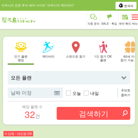
야쿠시마 전문 투어 예약 사이트 "야쿠시마 액티비티"
한국어
각종 문의
SALE・특집
예약 확인
메뉴
인기 플랜
액티비티
스팟으로 찾기
1인 참가 OK
60세 이상
랭킹
플랜
참가 가능 
또한
오늘
내일
좁히기
해당 플랜 수
32
건
✕ 단체・대인원 OK