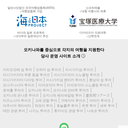
일반사단법인 전국여행업협회(ANTA)
신코트래블
<여행업협회 가입
<대형 여행사와 제휴
바다와 일본 프로젝트
다카라즈카 의료대학
<내각부와 일본재단이 추진
<산학연계
오키나와를 중심으로 각지의 여행을 지원한다
당사 운영 사이트 소개
이리오모테 섬 투어
오하마 섬 투어즈
이시가키섬 투어즈
이시가키지마 푸른 동굴 투어즈
이시가키지마 스노클링 투어즈
이시가키지마 다이빙 투어
이시가키섬 렌터카 투어즈
환상의 섬 투어
요나구니시마 투어즈
미야코지마 투어
미야코지마 스노클링 투어즈
호박홀 투어즈
오키나와 투어
오키나와 얀바루 투어즈
오키나와 온나촌 투어즈
오키나와 패러세일링 투어
慶良間ツアーズ
미즈노시마 투어즈
고래 관찰 투어
구메지마 투어즈
아마미 투어즈
야쿠시마 액티비티
하와이 투어
호놀룰루 투어
푸켓 투어
세부 투어
대만 관광 투어
나가노 투어즈
홋카이도 관광 투어
니세코 투어즈