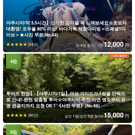
야쿠시마/약 3.5시간】신기한 감각을 꼭 느껴보세요☆초보자
대환영! 조우율 80% 이상! 바다거북 체험다이빙＜스페셜1다
이브＞★사진 무료(No.64)
12,000
(54건)
円
3~4명 참가 / 1인
투어즈 한정】【야쿠시마/1일】여성 가이드가 1쌍을 단독으
로 안내! 완전 맞춤형 투어☆야쿠시마 추천 자연 명소부터 유
명 관광지까지 요청 OK！《사진 무료》(No.66)
15,000
(90건)
円
성인 1명(성인 5명 참가)