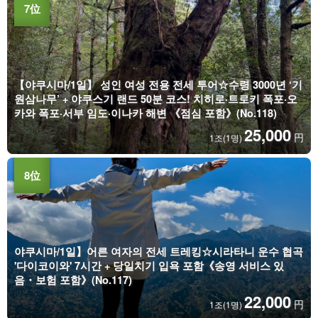
【야쿠시마/1일】 성인 여성 전용 전세 투어☆수령 3000년 ‘기
원삼나무’ + 야쿠스기 랜드 50분 코스! 치히로·트로키 폭포·오
카와 폭포·서부 임도·이나카 해변 《점심 포함》(No.118)
25,000
円
1조(1명)
야쿠시마/1일】어른 여자의 전세 트레킹☆시라타니 운수 협곡
'다이코이와' 7시간 + 당일치기 입욕 포함《송영 서비스 있
음・보험 포함》(No.117)
22,000
円
1조(1명)