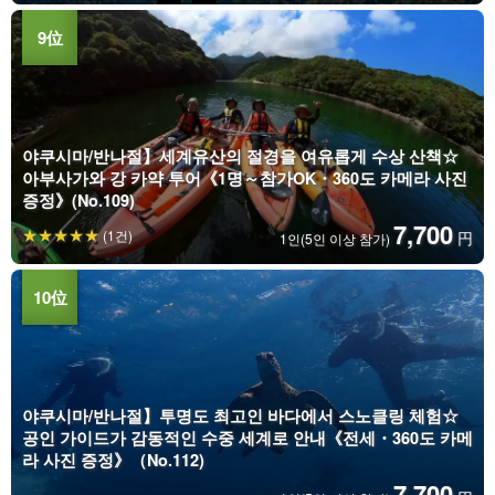
야쿠시마/반나절】세계유산의 절경을 여유롭게 수상 산책☆
아부사가와 강 카약 투어《1명～참가OK・360도 카메라 사진
증정》(No.109)
7,700
(1건)
円
1인(5인 이상 참가)
야쿠시마/반나절】투명도 최고인 바다에서 스노클링 체험☆
공인 가이드가 감동적인 수중 세계로 안내《전세・360도 카메
라 사진 증정》（No.112)
7,700