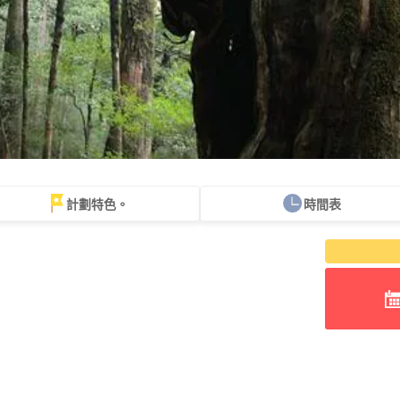
計劃特色。
時間表
可單獨參與
60 歲及以上
徒步
白谷雲水峽
繩文杉之旅
海
計劃
提供導覽
遊覽