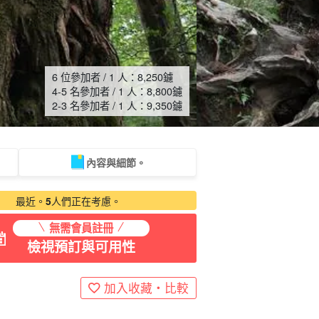
6 位參加者 / 1 人：
8,250
鑢
4-5 名參加者 / 1 人：
8,800
鑢
2-3 名參加者 / 1 人：
9,350
鑢
內容與細節。
龜之旅
攝影之旅
最近。
5
人們正在考慮。
無需會員註冊
檢視預訂與可用性
加入收藏・比較