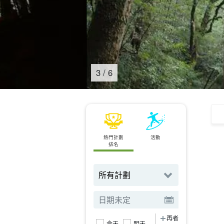
4
/
6
熱門計劃
活動
依點搜尋
排名
再者
今天
明天