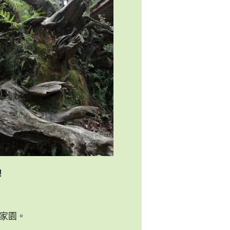
！
樹的家園。