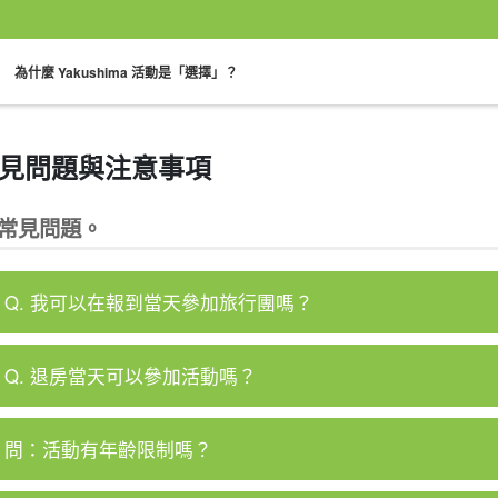
。
為什麼 Yakushima 活動是「選擇」？
見問題與注意事項
可單獨參與
60 歲及以上
徒步
白谷雲水峽
繩文杉之旅
海
常見問題。
計劃
提供導覽
遊覽
Q. 我可以在報到當天參加旅行團嗎？
Q. 退房當天可以參加活動嗎？
問：活動有年齡限制嗎？