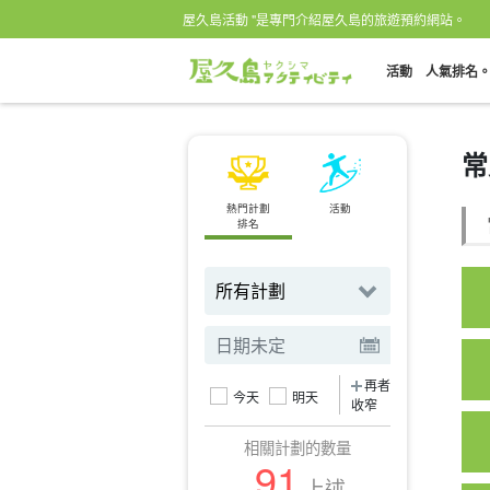
屋久島活動 "是專門介紹屋久島的旅遊預約網站。
活動
人氣排名
常
熱門計劃
活動
依點搜尋
排名
再者
今天
明天
收窄
相關計劃的數量
91
上述