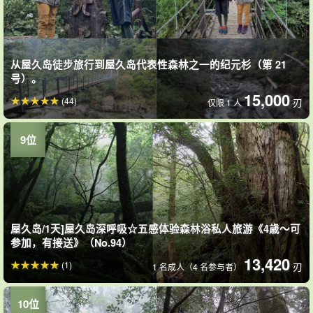
从屋久岛徒步旅行到屋久岛代表性森林之一的纪元杉（第 21
号）。
15,000
(44)
刃
仅限 1 人
屋久岛/1天]屋久岛深呼吸☆五感体验森林浴私人旅游《4歳～可
参加，有接送》（No.94）
13,420
(1)
刃
1 名成人（4 名参与者）