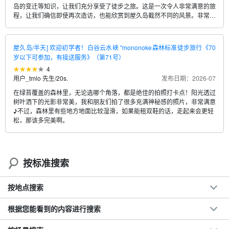
岛的变迁等知识，让我们充分享受了徒步之旅。这是一次令人非常满意的旅
程，让我们确信即使再次造访，也能欣赏到屋久岛截然不同的风景。非常感
谢Nobuyack先生（Ken先生）！
屋久岛/半天] 欢迎初学者！白谷云水峡 "mononoke森林标准徒步旅行《70
岁以下可参加，有接送服务》（第71号）
4
用户_tmlo 先生
/
20s.
发布日期：2026-07
在绿苔覆盖的森林里，无论选哪个角落，都是绝佳的拍照打卡点！阳光透过
树叶洒下的光影非常美，我和朋友们拍了很多充满神秘感的照片，非常满意
♪不过，森林里有些地方地面比较湿滑，如果能租双鞋的话，走起来会更轻
松，那该多完美啊。
按标准搜索
按地点搜索
根据您能看到的内容进行搜索