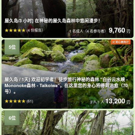
屋久岛/3 小时] 在神秘的屋久岛森林中悠闲漫步！
9,760
(4 份报告）
刃
1 名成人（4 名参与者）
屋久岛 / 1天] 欢迎初学者！徒步旅行神秘的森林 "白谷云水峡 -
Mononoke森林 - Taikoiwa"，在这里您的身心将得到治愈（70
号）。
13,200
(61)
刃
3 人/1 人