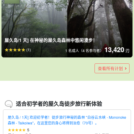
屋久岛/1 天] 在神秘的屋久岛森林中悠闲漫步！
13,420
(1)
刃
1 名成人（4 名参与者）
屋久岛/约 9 小时]在女向导的陪同下徒步前往 "苔藓森林 "和 "太
屋久岛 / 包车 1 天] 75 岁以上老人也可参加！您可以选择的路线
[仅旅游] [白谷云水峡, 徒步旅行] 森林浴女向导的私人旅游！白
屋久岛/半天] 欢迎初学者！白谷云水峡 "mononoke森林标准徒
屋久岛/1 天]白谷云水峡谷-苔藓森林-太阁岩徒步旅行☆4 岁以上
[仅限旅行团] [在西部森林之路的森林中徒步旅行] 由森林浴专业
屋久岛/3小时]白谷云水峡，在苔藓林中悠闲漫步☆为4岁以上儿
屋久岛/1 天] 白谷云水峡：放松身心的森林浴☆五感体验苔藓森
屋久岛] 套餐旅游特别优惠！屋久岛 - 纪元杉徒步旅行和岛屿观
独家旅游] [亚库苏吉兰徒步旅行] 森林浴专业导游的私人旅游！
旅游有限公司] [屋久岛徒步旅行] 女导游将带您进行私人旅行！
屋久岛】清晨出发，避开人潮☆可在最后一天出发前参加！
屋久岛/1 天]享受户外活动 1 天路线☆阿波江河皮划艇和海滩体
【屋久岛/1天】专为成年女性打造的包团游☆树龄3000年的“纪
屋久岛/1 天] 女性成人私人徒步旅行 ☆ 白谷云水峡谷 "太阁岩
【屋久岛/约4小时】每日仅限一组☆用五感感受森林时光！屋久
屋久岛/1天] 半日森林漫步+皮划艇体验☆女导游包车游（4岁以
屋久岛/1 天] 世界遗产森林 "西武灵岛 "丛林徒步旅行☆近距离
阁岩"！在美丽的森林中享用盒饭♪欢迎登山处女秀《有接送》
有☆长满苔藓的森林 "白谷云水峡 "和海拔1050米的壮观景色
谷云水峡最适合您的路线一日游计划 《根据您的意愿，私人定
步旅行《70岁以下可参加，有接送服务》（第71号）
参加 私人导游！
导游带领的私人旅行！在西部森林之路的森林中，为您量身定
童提供包车导游服务！半日课程（No.95）
林的私人导游疗养之旅《4 岁以上即可参加，含接送机》（97
光之旅（No.53）
雅库西兰最适合您的路线一日游计划 《私人定制，随心而变》
大川瀑布、猪中海滩、横河峡谷一日游+推荐景点《照片自由
验潜水之旅（附 360° 相机照片和午餐）（111 号）。
元杉”＋屋久杉乐园50分钟路线！千寻瀑布、特洛基瀑布、大川
"7 小时 + 浴池一日游（提供交通服务，含保险）（117 号）。
杉乐园悠闲漫步之旅《完全包场·含接送》（No.113）
上可参加，提供接送服务）（129号）
接触牦牛猴和牦牛鹿！大川瀑布（附带午餐和接送服务）（115
9,350
查看所有计划
（13 份报告）
刃
3 人/1 人
（107 号）。
"太阁岩 "徒步旅行路线（40号）。
制不同的旅游路线》（第16号）
制最佳路线的一日游计划《根据您的愿望，私人定制不同的旅
号）。
（第17期）
行》（No.87）。
瀑布、西部林道、伊纳卡海滩《含午餐》（No.118）
号）。
13,420
30,000
16,500
22,000
13,420
14,640
8,250
9,760
(127)
(5)
(20)
(11份报告)
刃
刃
刃
刃
刃
刃
刃
刃
1 名成人（4 名参与者）
1 名成人（4 名参与者）
1 名成人（4 名参与者）
1 人（至少 5 人）
1组（1人）
3 人/每人
1 位客人
3 人/1 人
行》（第18号）
13,000
13,500
12,100
13,420
12,100
12,100
25,000
12,500
（76 份报告）
（29 份报告）
(7 份报告）
(1)
刃
刃
刃
刃
刃
刃
刃
刃
1 名成人（5 名成人参加）
1 名成人（5 名成人参加）
1 名成人（5 名成人参加）
1 人（姑苏川徒步路线）
1 名成人（4 名参与者）
成人（初中生及以上）
成人（初中生及以上）
1组（1人）
12,100
（6 份报告）
刃
1 名成人（5 名成人参加）
适合初学者的屋久岛徒步旅行新体验
屋久岛 / 1天] 欢迎初学者！徒步旅行神秘的森林 "白谷云水峡 - Mononoke
森林 - Taikoiwa"，在这里您的身心将得到治愈（70号）。
5