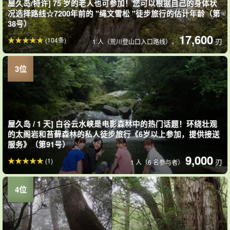
屋久岛/特许] 75 岁的老人也可参加！您可以根据自己的身体状
况选择路线☆7200年前的 "绳文雪松 "徒步旅行的估计年龄（第
38号）
17,600
(104条)
刃
1 人（荒川登山口入口路线）。
屋久岛 / 1 天] 白谷云水峡是电影森林中的热门话题！环绕壮观
的太阁岩和苔藓森林的私人徒步旅行《6岁以上参加，提供接送
服务》（第91号）
9,000
(1)
刃
1 人（6 名参与者）