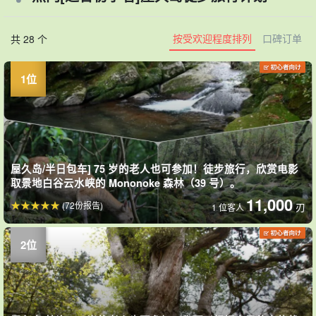
按受欢迎程度排列
口碑订单
共 28 个
屋久岛/半日包车] 75 岁的老人也可参加！徒步旅行，欣赏电影
取景地白谷云水峡的 Mononoke 森林（39 号）。
11,000
(72份报告)
刃
1 位客人