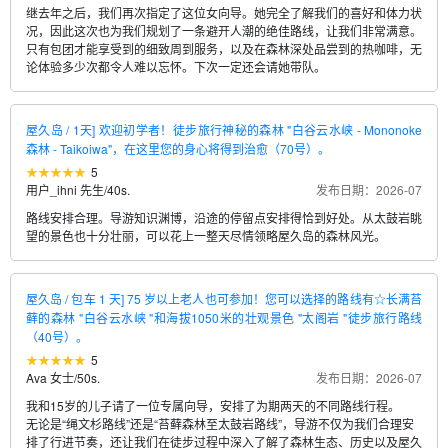
继去年之后，我们再次指定了这位女向导。她完全了解我们的喜好和体力状
况，因此这次也为我们规划了一条避开人潮的绝佳路线，让我们非常满意。
只有包团才能享受到的细致周到服务，以及在森林深处品尝到的热咖啡，无
论体验多少次都令人难以忘怀。下次一定还会请她带队。
屋久岛 / 1天] 欢迎初学者！徒步旅行神秘的森林 "白谷云水峡 - Mononoke
森林 - Taikoiwa"，在这里您的身心将得到治愈（70号）。
5
用户_ihni 先生
/
40s.
发布日期：2026-07
路线安排合理。导游知识渊博，沿途的停留点安排得恰到好处。从太鼓岩眺
望的景色也十分壮丽，可以花上一整天尽情领略屋久岛的森林风光。
屋久岛 / 包车 1 天] 75 岁以上老人也可参加！您可以选择的路线有☆长满苔
藓的森林 "白谷云水峡 "和海拔1050米的壮观景色 "太阁岩 "徒步旅行路线
（40号）。
5
Ava 女士
/
50s.
发布日期：2026-07
我和15岁的儿子请了一位专属向导，安排了为期两天的不同路线行程。
无论是“绳文杉路线”还是“苔藓森林至太鼓岩路线”，导游不仅为我们合理安
排了行进节奏，还让我们在徒步过程中深入了解了森林生态、历史以及屋久