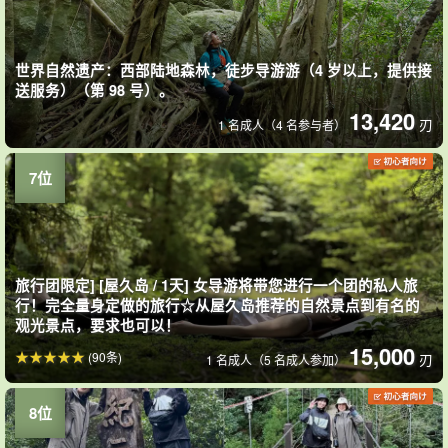
世界自然遗产：西部陆地森林，徒步导游游（4 岁以上，提供接
送服务）（第 98 号）。
13,420
刃
1 名成人（4 名参与者）
旅行团限定] [屋久岛 / 1天] 女导游将带您进行一个团的私人旅
行！完全量身定做的旅行☆从屋久岛推荐的自然景点到有名的
观光景点，要求也可以！
15,000
(90条)
刃
1 名成人（5 名成人参加）