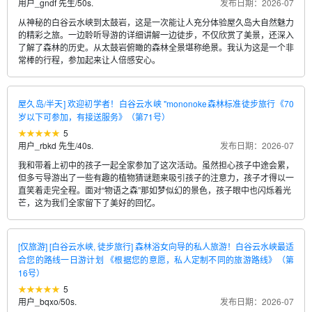
用户_gndf 先生
/
50s.
发布日期：2026-07
从神秘的白谷云水峡到太鼓岩，这是一次能让人充分体验屋久岛大自然魅力
的精彩之旅。一边聆听导游的详细讲解一边徒步，不仅欣赏了美景，还深入
了解了森林的历史。从太鼓岩俯瞰的森林全景堪称绝景。我认为这是一个非
常棒的行程，参加起来让人倍感安心。
屋久岛/半天] 欢迎初学者！白谷云水峡 "mononoke森林标准徒步旅行《70
岁以下可参加，有接送服务》（第71号）
5
用户_rbkd 先生
/
40s.
发布日期：2026-07
我和带着上初中的孩子一起全家参加了这次活动。虽然担心孩子中途会累，
但多亏导游出了一些有趣的植物猜谜题来吸引孩子的注意力，孩子才得以一
直笑着走完全程。面对“物语之森”那如梦似幻的景色，孩子眼中也闪烁着光
芒，这为我们全家留下了美好的回忆。
[仅旅游] [白谷云水峡, 徒步旅行] 森林浴女向导的私人旅游！白谷云水峡最适
合您的路线一日游计划 《根据您的意愿，私人定制不同的旅游路线》（第
16号）
5
用户_bqxo
/
50s.
发布日期：2026-07