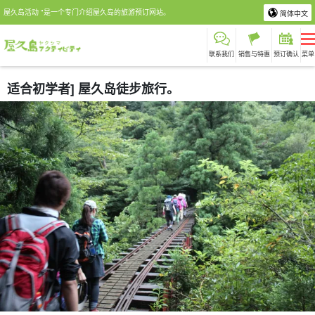
屋久岛活动 "是一个专门介绍屋久岛的旅游预订网站。
简体中文
联系我们
销售与特惠
预订确认
菜单
适合初学者] 屋久岛徒步旅行。