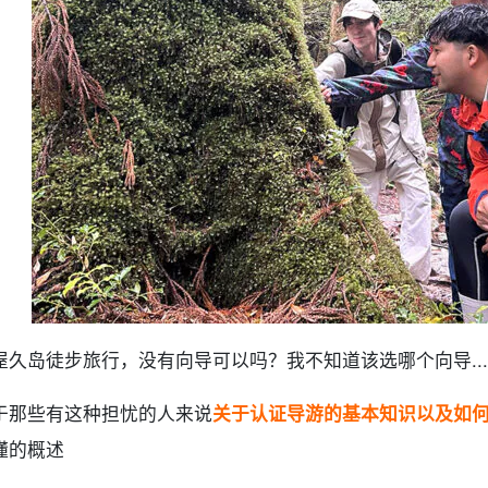
.
关于屋久岛的认证导游 常见问题（FAQ）
.
摘要
屋久岛徒步旅行，没有向导可以吗？我不知道该选哪个向导.....
于那些有这种担忧的人来说
关于认证导游的基本知识以及如
懂的概述