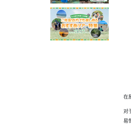
6
7
在
对
易