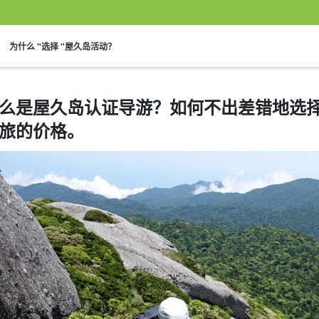
。
。
为什么 "选择 "屋久岛活动？
么是屋久岛认证导游？如何不出差错地选
旅的价格。
一人参与即可
60 岁及以上
徒步旅行
白谷云水峡
绳文雪松之旅
海
规划
提供游览
观光