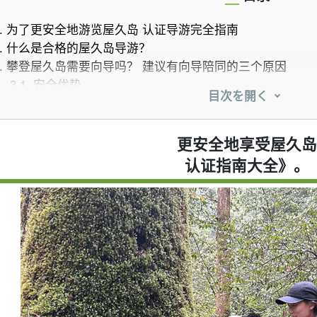
.
为了更安全地游览屋久岛 认证导游完全指南
.
什么是合格的屋久岛导游？
.
攀登屋久岛需要向导吗？ 建议有向导陪同的三个原因
3.1.
安全优势
目次を開く
3.2.
增加对自然和生态系统的了解
3.3.
大大降低迷路或遇险的风险
.
屋久岛官方导游的收费标准。
更安全地享受屋久岛
4.1.
绳文杉木徒步旅行的大致价格。
认证指南大全》。
4.2.
箱谷云水峡游览的大致价格
4.3.
私人导游和 联合游览价格比较
.
如何选择屋久岛导游。 不会失败的五个要点
5.1.
经常查看评论和声誉。
5.2.
检查参加旅游的人数。
5.3.
诚实面对自己的体能水平
5.4.
如需女性导游，请提前咨询。
5.5.
请提前查看取消政策。