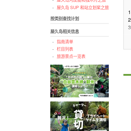
屋久岛 SUP 和站立划桨之旅
1
按类别查找计划
2
3
屋久岛相关信息
指南清单
栏目列表
旅游景点一览表
4
5