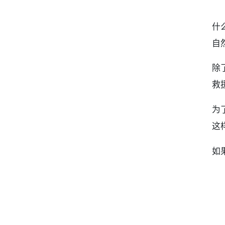
什
自
除
救
为
这
如