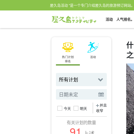
屋久岛活动 "是一个专门介绍屋久岛的旅游预订网站
活动
人气排名
什
之
热门计划
活动
地点
排名
搜索自
并且
今天
明天
收窄
有关计划的数量
91
上述