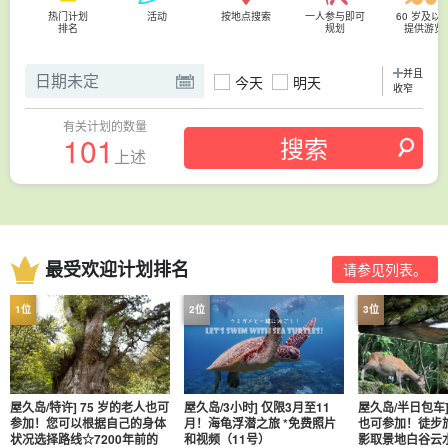
热门计划
活动
按地点搜索
一人参与即可
60 岁及以
排名
规划
提供游览
并且
今天
明天
收窄
有关计划的数量
101
上述
最受欢迎计划排名
请参见列表。
屋久岛/特许] 75 岁的老人也可
屋久岛/3小时] 仅限3月至11
屋久岛/半日包车]
参加！您可以根据自己的身体
月！海龟浮潜之旅 *免费照片
也可参加！徒步
状况选择路线☆7200年前的
和视频（11号）
影取景地白谷云