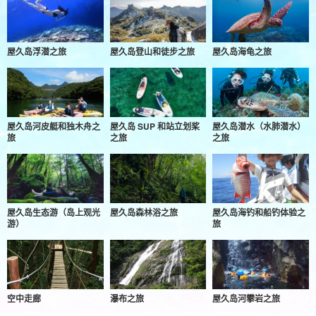
屋久岛浮潜之旅
屋久岛登山和徒步之旅
屋久岛海龟之旅
屋久岛河皮艇和独木舟之
屋久岛 SUP 和站立划桨
屋久岛潜水（水肺潜水）
旅
之旅
之旅
屋久岛生态游（岛上观光
屋久岛森林浴之旅
屋久岛海钓和船钓体验之
游）
旅
空中走廊
瀑布之旅
屋久岛河攀岩之旅