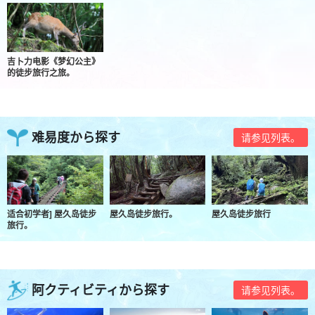
吉卜力电影《梦幻公主》
的徒步旅行之旅。
难易度から探す
请参见列表。
适合初学者] 屋久岛徒步
屋久岛徒步旅行。
屋久岛徒步旅行
旅行。
阿クティビティから探す
请参见列表。