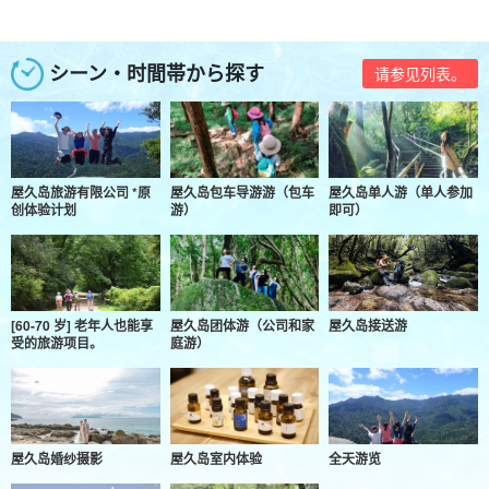
シーン・时間帯から探す
请参见列表。
屋久岛旅游有限公司 *原
屋久岛包车导游游（包车
屋久岛单人游（单人参加
创体验计划
游）
即可）
[60-70 岁] 老年人也能享
屋久岛团体游（公司和家
屋久岛接送游
受的旅游项目。
庭游）
屋久岛婚纱摄影
屋久岛室内体验
全天游览