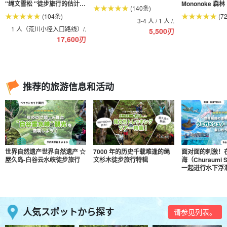
"绳文雪松 "徒步旅行的估计年
Mononoke 森
(140条)
龄（第38号）
(104条)
(7
3-4 人 / 1 人 /.
1 人（荒川小径入口路线）/.
5,500
刃
17,600
刃
推荐的旅游信息和活动
世界自然遗产世界自然遗产 ☆
7000 年的历史千载难逢的绳
面对面的刺激！
屋久岛-白谷云水峡徒步旅行
文杉木徒步旅行特辑
海（Churaumi
一起进行水下浮
人気スポットから探す
请参见列表。