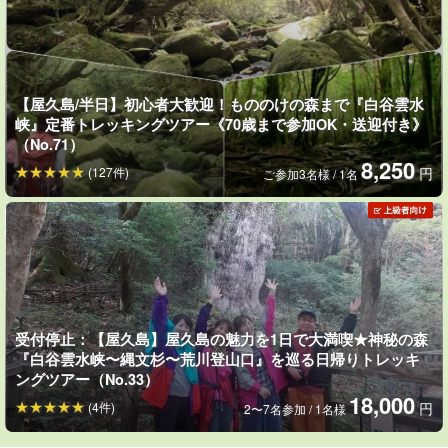
【屋久島/半日】初心者大歓迎！もののけの森まで『白谷雲水
ベテランガイドがサポート
峡』定番トレッキングツアー《70歳まで参加OK・送迎付き》
（No.71）
経験豊富なベテランガイドが同行し、トレッキング初心者の方か
8,250
(127件)
円
ご参加3名様 / 1名
らベテランの方まで幅広くサポート♪
さらに、道中の歩き方や疲れにくいコツなども丁寧にアドバイス
してくれるので、初めての方でも安心して楽しめます。
受付停止：【屋久島】屋久島の魅力を1日で大満喫★神秘の森
『白谷雲水峡〜縄文杉〜荒川登山口』を巡る日帰りトレッキ
ングツアー（No.33）
18,000
(4件)
円
2〜7名参加 / 1名様