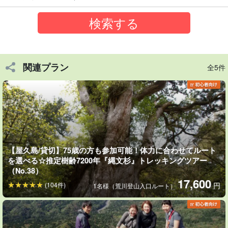
関連プラン
全5件
【屋久島/貸切】75歳の方も参加可能！体力に合わせてルート
を選べる☆推定樹齢7200年『縄文杉』トレッキングツアー
ゆったりトレッキングを楽しみたい方にオススメ
（No.38）
75歳の方まで気軽に参加可能！
17,600
(104件)
円
1名様（荒川登山入口ルート）
75歳の方まで参加可能です。体力に不安のある方も貸切なのでご
安心ください☆