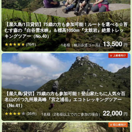
途中までの道は舗装されており、距離も短いため比較的気軽に参
加できます。ベテランガイドが歩き方などのコツも教えてくれま
す♪
【屋久島/1日貸切】75歳の方も参加可能！ルートを選べる☆苔
むす森の『白谷雲水峡』＆標高1050m『太鼓岩』絶景トレッ
⬇︎ゆったり楽しめる1日コースはこちら！
キングツアー（No.40）
13,500
(76件)
円
【屋久島/1日貸切】75歳の方も参加可能！ルートを選
1名様（楠川歩道コース）
べる☆苔むす森の『白谷雲水峡』＆標高1050m『太鼓
岩』絶景トレッキングツアー（No.40）
開始時間：9:00〜15:00
所要時間：約6時間
13,500円
【屋久島/貸切】75歳の方も参加可能！登山家たちに人気☆百
名山の1つ九州最高峰『宮之浦岳』エコトレッキングツアー
（No.41）
22,000
(35件)
円
1名様（2名様以上でのご参加の場合）