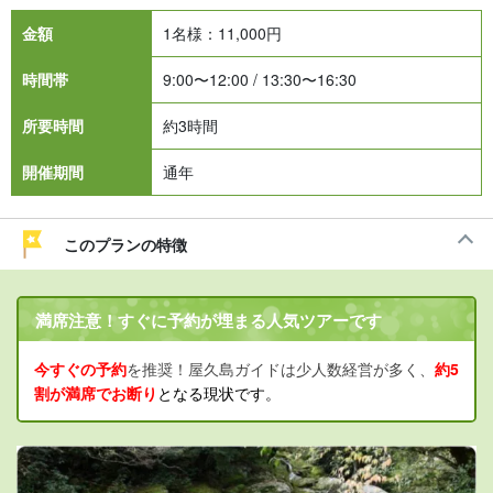
金額
1名様：
11,000
円
時間帯
9:00〜12:00 / 13:30〜16:30
所要時間
約3時間
開催期間
通年
このプランの特徴
満席注意！すぐに予約が埋まる人気ツアーです
今すぐの予約
を推奨！屋久島ガイドは少人数経営が多く、
約5
割が満席でお断り
となる現状です。