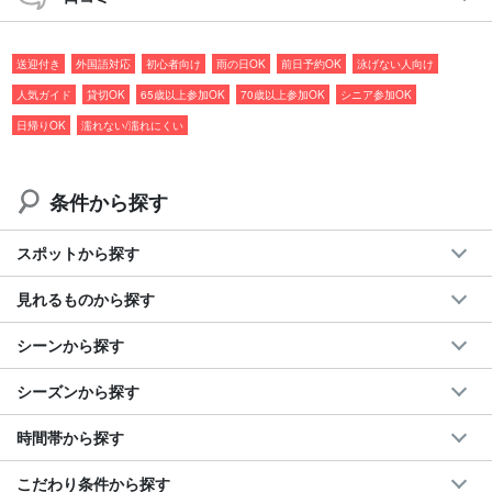
呑むほど美しく、視界全体が幻想的な雰囲気に包まれます。
送迎付き
外国語対応
初心者向け
雨の日OK
前日予約OK
泳げない人向け
おすすめポイント
人気ガイド
貸切OK
65歳以上参加OK
70歳以上参加OK
シニア参加OK
送迎付き
日帰りOK
濡れない/濡れにくい
アクセスに迷うことなく安心して参加可能
幅広い年齢層の方が楽しめる
10～75歳まで参加可能
条件から探す
雨でも開催
屋久島の雨がもたらす豊かな自然の恵みを感じられる
スポットから探す
体力に自信がない方でも気軽に参加OK
ベテランガイドが歩き方のコツや休憩ポイントをしっかりと
見れるものから探す
アドバイス
『苔むした』美しい森に感動
シーンから探す
映画「もののけ姫」のモデルとも言われる幻想的な景色
登山歴に応じてルートが選べる
シーズンから探す
ガイドと相談しながら自分に合ったプランを組み立てられる
時間帯から探す
こだわり条件から探す