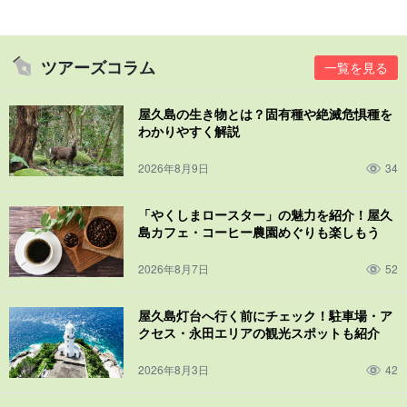
ツアーズコラム
一覧を見る
屋久島の生き物とは？固有種や絶滅危惧種を
オプションで貸切プランもご案内可能
わかりやすく解説
プライベートな時間を楽しみたい方やグループでの利用をご希望
2026年8月9日
34
の方には、貸切プランがおすすめです。
「やくしまロースター」の魅力を紹介！屋久
貸切ならばガイドがルート選びやペース配分を柔軟に調整してく
島カフェ・コーヒー農園めぐりも楽しもう
れるので、小さなお子様連れや高齢の方も安心です。参加者一人
2026年8月7日
52
ひとりの体力や興味に応じたきめ細やかな対応が可能です◎
屋久島灯台へ行く前にチェック！駐車場・ア
クセス・永田エリアの観光スポットも紹介
2026年8月3日
42