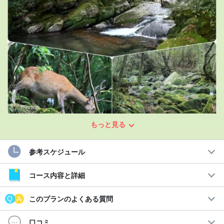
もっと見る
苔が織りなす幻想的な空間に感動☆
参考スケジュール
屋久島で外せないスポット「白谷雲水峡」へ
コース内容と詳細
白谷雲水峡は
映画「もののけ姫」のモデル
にもなったと言われて
おり、一面が多種多様な苔で覆われています。
このプランのよくある質問
屋久島で確認されている苔の種類は約644種です。その光景は息を
口コミ