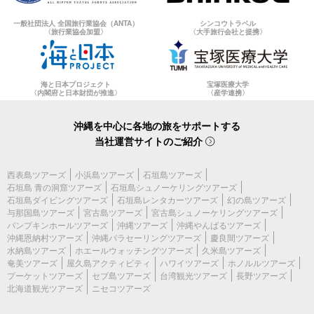
一般社団法人 全国旅行業協会（ANTA）
シンコウトラベル
〈旅行業協会加盟〉
〈大手旅行会社と提携〉
海と日本プロジェクト
宝塚医療大学
〈内閣府と日本財団が推進〉
〈産学連携〉
沖縄を中心に各地の旅をサポートする
当社運営サイトのご紹介
西表島ツアーズ
小浜島ツアーズ
石垣島ツアーズ
石垣島 青の洞窟ツアーズ
石垣島シュノーケリングツアーズ
石垣島ダイビングツアーズ
石垣島レンタカーツアーズ
幻の島ツアーズ
与那国島ツアーズ
宮古島ツアーズ
宮古島シュノーケリングツアーズ
パンプキンホールツアーズ
沖縄ツアーズ
沖縄やんばるツアーズ
沖縄恩納村ツアーズ
沖縄パラセーリングツアーズ
慶良間ツアーズ
水納島ツアーズ
ホエールウォッチングツアーズ
久米島ツアーズ
奄美ツアーズ
屋久島アクティビティ
ハワイツアーズ
ホノルルツアーズ
プーケットツアーズ
セブ島ツアーズ
台湾観光ツアーズ
長野ツアーズ
北海道観光ツアーズ
ニセコツアーズ