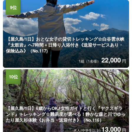
【屋久島/1日】おとな女子の貸切トレッキング☆白谷雲水峡
『太鼓岩』へ7時間＋日帰り入浴付き《送迎サービスあり・
保険込み》（No.117)
22,000
円
1組（1名様）
【屋久島/1日】6歳からOK♪女性ガイドと行く『ヤクスギラ
ンド』トレッキング☆難易度が選べる！静かな森と川でゆっ
たり屋久杉体験《お弁当・送迎付き》（No.116）
13,000
円
大人(中学生以上)