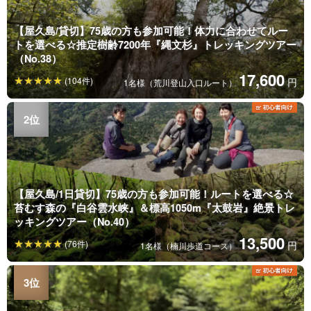
【屋久島/貸切】75歳の方も参加可能！体力に合わせてルー
トを選べる☆推定樹齢7200年『縄文杉』トレッキングツアー
（No.38）
17,600
(104件)
円
1名様（荒川登山入口ルート）
【屋久島/1日貸切】75歳の方も参加可能！ルートを選べる☆
苔むす森の『白谷雲水峡』＆標高1050m『太鼓岩』絶景トレ
ッキングツアー（No.40）
13,500
(76件)
円
1名様（楠川歩道コース）