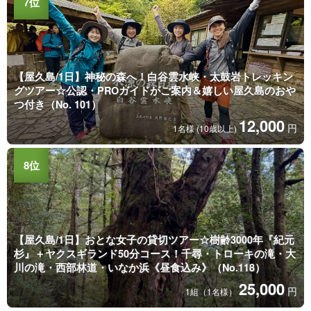
【屋久島/1日】神秘の森へ！白谷雲水峡・太鼓岩トレッキン
グツアー☆公認・PROガイドがご案内＆嬉しい屋久島のおや
つ付き（No. 101）
12,000
円
1名様 (10歳以上)
【屋久島/1日】おとな女子の貸切ツアー☆樹齢3000年『紀元
杉』＋ヤクスギランド50分コース！千尋・トローキの滝・大
川の滝・西部林道・いなか浜《昼食込み》（No.118）
25,000
円
1組（1名様）