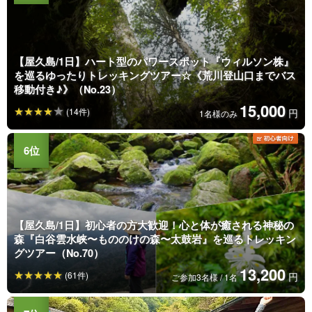
【屋久島/1日】ハート型のパワースポット『ウィルソン株』
を巡るゆったりトレッキングツアー☆《荒川登山口までバス
移動付き♪》（No.23）
15,000
(14件)
円
1名様のみ
【屋久島/1日】初心者の方大歓迎！心と体が癒される神秘の
森『白谷雲水峡〜もののけの森〜太鼓岩』を巡るトレッキン
グツアー（No.70）
13,200
(61件)
円
ご参加3名様 / 1名