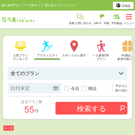
屋久島専門のツアー予約サイト"屋久島アクティビティ"
日本語
各種 お問い合わせ
SALE・特集
予約確認
メニュー
人気プラン
アクティビティ
スポットから探す
一人参加OK
60歳以上
ランキング
プラン
参加可能ツ
さらに
今日
明日
絞り込む
該当プラン数
55
件
✕ 1日