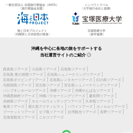
一般社団法人 全国旅行業協会（ANTA）
シンコウトラベル
〈旅行業協会加盟〉
〈大手旅行会社と提携〉
海と日本プロジェクト
宝塚医療大学
〈内閣府と日本財団が推進〉
〈産学連携〉
沖縄を中心に各地の旅をサポートする
当社運営サイトのご紹介
西表島ツアーズ
小浜島ツアーズ
石垣島ツアーズ
石垣島 青の洞窟ツアーズ
石垣島シュノーケリングツアーズ
石垣島ダイビングツアーズ
石垣島レンタカーツアーズ
幻の島ツアーズ
与那国島ツアーズ
宮古島ツアーズ
宮古島シュノーケリングツアーズ
パンプキンホールツアーズ
沖縄ツアーズ
沖縄やんばるツアーズ
沖縄恩納村ツアーズ
沖縄パラセーリングツアーズ
慶良間ツアーズ
水納島ツアーズ
ホエールウォッチングツアーズ
久米島ツアーズ
奄美ツアーズ
屋久島アクティビティ
ハワイツアーズ
ホノルルツアーズ
プーケットツアーズ
セブ島ツアーズ
台湾観光ツアーズ
長野ツアーズ
北海道観光ツアーズ
ニセコツアーズ