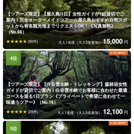
【ツアーズ限定】【屋久島/1日】女性ガイドが1組貸切でご
案内！完全オーダーメイドツアー☆屋久島おすすめ自然スポ
ットから有名観光地までリクエストOK！《写真無料》
（No.66）
15,000
(90件)
円
大人1名様（大人5名参加）
【ツアーズ限定】【白谷雲水峡・トレッキング】森林浴女性
ガイドが貸切でご案内！白谷雲水峡でお客様に合わせた最適
コースを巡る1日プラン《プライベートで希望に合わせて一
味違うツアー》（No.16）
12,100
(29件)
円
大人1名様 （大人5名参加）